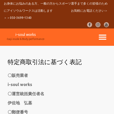
お身体にお悩みのある方、一般の方からスポーツ選手まで多くの皆様のため
にアイソウルワークスは活動します
お気軽にお電話ください＞
コ
ン
＞＞050-3699-1340
テ
fa-
fa-
fa-
ン
facebook
instagram
youtu
ツ
i-soul works
へ
ナ
-Isaji insole & Body performance-
ス
キ
ビ
ッ
プ
特定商取引法に基づく表記
ゲ
ー
〇販売業者
i-soul works
シ
〇運営統括責任者名
ョ
伊佐地 弘基
ン
〇郵便番号