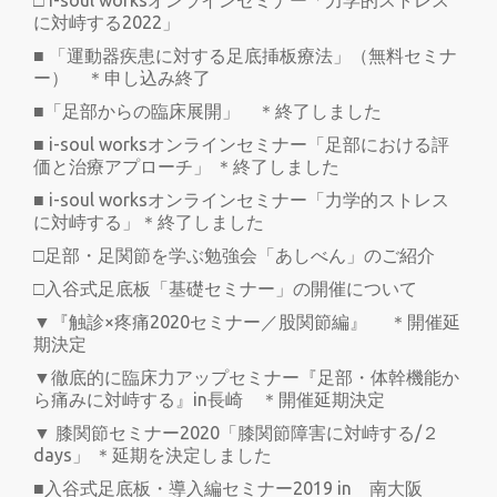
□ i-soul worksオンラインセミナー「力学的ストレス
に対峙する2022」
■ 「運動器疾患に対する足底挿板療法」（無料セミナ
ー） ＊申し込み終了
■「足部からの臨床展開」 ＊終了しました
■ i-soul worksオンラインセミナー「足部における評
価と治療アプローチ」 ＊終了しました
■ i-soul worksオンラインセミナー「力学的ストレス
に対峙する」＊終了しました
□足部・足関節を学ぶ勉強会「あしべん」のご紹介
□入谷式足底板「基礎セミナー」の開催について
▼『触診×疼痛2020セミナー／股関節編』 ＊開催延
期決定
▼徹底的に臨床力アップセミナー『足部・体幹機能か
ら痛みに対峙する』in長崎 ＊開催延期決定
▼ 膝関節セミナー2020「膝関節障害に対峙する/２
days」 ＊延期を決定しました
■入谷式足底板・導入編セミナー2019 in 南大阪