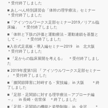
＊受付終了しました
■ あしべん特別講習会「体幹の理学療法」セミナー
＊受付終了しました
■「アイソウルワークス足部セミナー2019／リアル臨
床編」 ＊受付終了しました
■「体幹と下肢の評価と運動療法－運動連鎖を基盤と
して－」 ＊受付終了しました
■入谷式足底板・導入編セミナー2019 in 北大阪
＊受付終了しました
■ 『足からの臨床展開を考える』 ＊受付終了しまし
た
■ 2019年度第1回 『 アイソウルワークス足部セミナー
』 ＊受付終了しました
■「膝関節障害に対峙する・実技編」 in 大阪 ＊終
了しました
■『足部・足関節に対する理学療法～アプローチ編
～』 in 長崎・佐世保 ＊終了しました
■「足部・足関節の機能と姿勢制御」 in 金沢 ＊