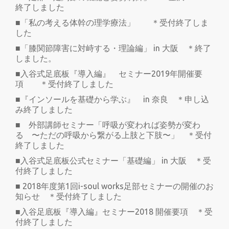
終了しました
■「私の考える体幹の理学療法」 ＊受付終了しま
した
■「膝関節障害に対峙する・理論編」 in 大阪 ＊終了
しました。
■入谷式足底板『導入編』 セミナー2019年開催要
項 ＊受付終了しました
■『インソールを基礎から学ぶ』 in 奈良 ＊申し込
み終了しました
■ 外部講師セミナー「呼吸が変われば姿勢が変わ
る 〜ただの呼吸から繋がる上肢と下肢〜」 ＊受付
終了しました
■入谷式足底板公式セミナー「基礎編」 in 大阪 ＊受
付終了しました
■ 2018年度第1回i-soul works足部セミナーの開催のお
知らせ ＊受付終了しました
■入谷足底板『導入編』セミナー2018 開催要項 ＊受
付終了しました