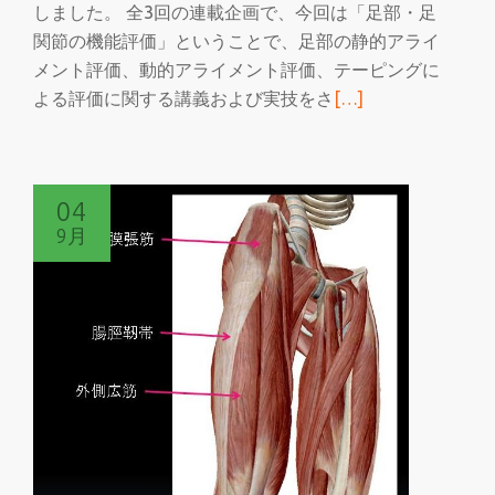
しました。 全3回の連載企画で、今回は「足部・足
関節の機能評価」ということで、足部の静的アライ
メント評価、動的アライメント評価、テーピングに
続
よる評価に関する講義および実技をさ
[…]
き
を
読
04
む
9月
足
部
セ
ミ
ナ
ー
2017
@
森