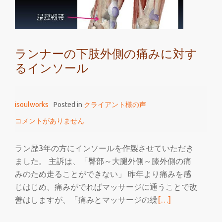
ノ
宮
医
療
ランナーの下肢外側の痛みに対す
学
るインソール
園
専
門
isoulworks
Posted in
クライアント様の声
学
校
コメントがありません
第
2
ラン歴3年の方にインソールを作製させていただき
回
ました。 主訴は、「臀部～大腿外側～膝外側の痛
開
みのため走ることができない」 昨年より痛みを感
催
じはじめ、痛みがでればマッサージに通うことで改
報
続
善はしますが、「痛みとマッサージの繰
[…]
告
き
（全