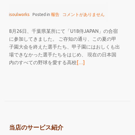
す
る
isoulworks
Posted in
報告
コメントがありません
イ
ン
8月26日、千葉県某所にて「U18侍JAPAN」の合宿
ソ
に参加してきました。 ご存知の通り、この夏の甲
ー
子園大会を終えた選手たち、甲子園にはおしくも出
ル
場できなかった選手たちをはじめ、 現在の日本国
続
内のすべての野球を愛する高校
[…]
き
を
読
む
U18
侍
JAPAN
合
当店のサービス紹介
宿