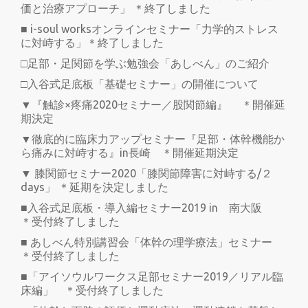
価と治療アプローチ」 ＊終了しました
■ i-soul worksオンラインセミナー「力学的ストレス
に対峙する」＊終了しました
□足部・足関節を学ぶ勉強会「あしべん」のご紹介
□入谷式足底板「基礎セミナー」の開催について
▼『触診×疼痛2020セミナー／股関節編』 ＊開催延
期決定
▼徹底的に臨床力アップセミナー『足部・体幹機能か
ら痛みに対峙する』in長崎 ＊開催延期決定
▼ 膝関節セミナー2020「膝関節障害に対峙する/２
days」 ＊延期を決定しました
■入谷式足底板・導入編セミナー2019 in 南大阪
＊受付終了しました
■ あしべん特別講習会「体幹の理学療法」セミナー
＊受付終了しました
■「アイソウルワークス足部セミナー2019／リアル臨
床編」 ＊受付終了しました