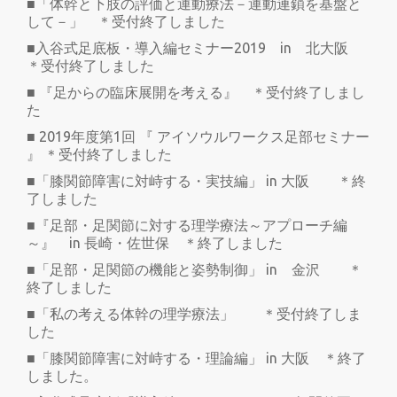
■「体幹と下肢の評価と運動療法－運動連鎖を基盤と
して－」 ＊受付終了しました
■入谷式足底板・導入編セミナー2019 in 北大阪
＊受付終了しました
■ 『足からの臨床展開を考える』 ＊受付終了しまし
た
■ 2019年度第1回 『 アイソウルワークス足部セミナー
』 ＊受付終了しました
■「膝関節障害に対峙する・実技編」 in 大阪 ＊終
了しました
■『足部・足関節に対する理学療法～アプローチ編
～』 in 長崎・佐世保 ＊終了しました
■「足部・足関節の機能と姿勢制御」 in 金沢 ＊
終了しました
■「私の考える体幹の理学療法」 ＊受付終了しま
した
■「膝関節障害に対峙する・理論編」 in 大阪 ＊終了
しました。