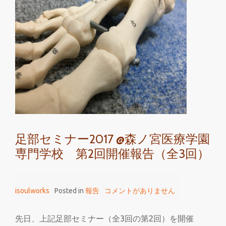
面
内
側
の
痛
み
に
対
す
る
足部セミナー2017 @森ノ宮医療学園
イ
専門学校 第2回開催報告（全3回）
ン
ソ
ー
isoulworks
Posted in
報告
コメントがありません
ル
処
方
先日、上記足部セミナー（全3回の第2回）を開催