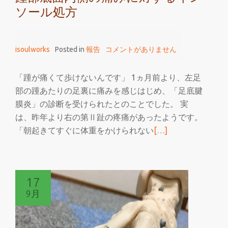
ソール処方
ー
ツ
好
isoulworks
Posted in
報告
コメントがありません
奇
心』
「踵が痛くて歩けないんです」 1ヵ月前より、左足
部の踵あたりの足裏に痛みを感じはじめ、「足底腱
膜炎」の診断を受けられたとのことでした。 実
は、昨年より右の第Ⅱ趾の疼痛があったようです。
続
「朝起きてすぐに体重をかけられない
[…]
き
を
読
17
む
9月
踵
部
底