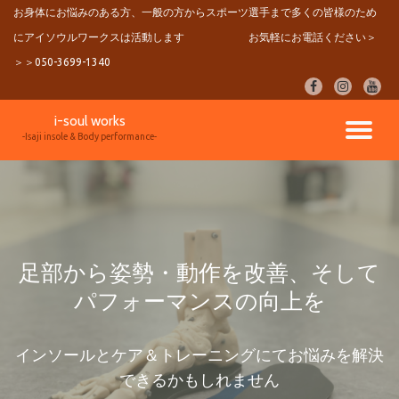
お身体にお悩みのある方、一般の方からスポーツ選手まで多くの皆様のため
にアイソウルワークスは活動します
お気軽にお電話ください＞
コ
ン
＞＞050-3699-1340
テ
fa-
fa-
fa-
ン
facebook
instagram
youtu
ツ
i-soul works
へ
ナ
-Isaji insole & Body performance-
ス
キ
ビ
ッ
プ
ゲ
ー
足部から姿勢・動作を改善、そして
パフォーマンスの向上を
シ
ョ
インソールとケア＆トレーニングにてお悩みを解決
できるかもしれません
ン