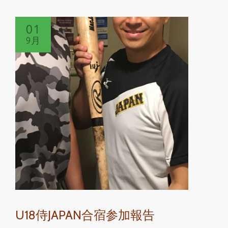
を
3
読
回）
01
む
9月
ラ
ン
ナ
ー
の
下
肢
外
側
の
痛
み
に
U18侍JAPAN合宿参加報告
対