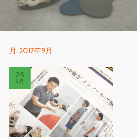
を
切
り
月:
2017年9月
替
え
28
9月