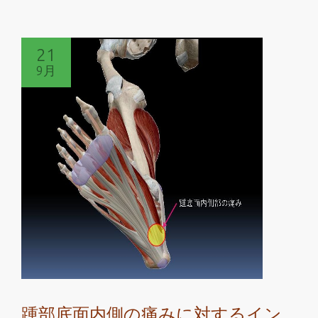
き
を
読
21
む
9月
2017
年
9
月
27
日
朝
日
新
聞
夕
刊
『ス
踵部底面内側の痛みに対するイン
ポ