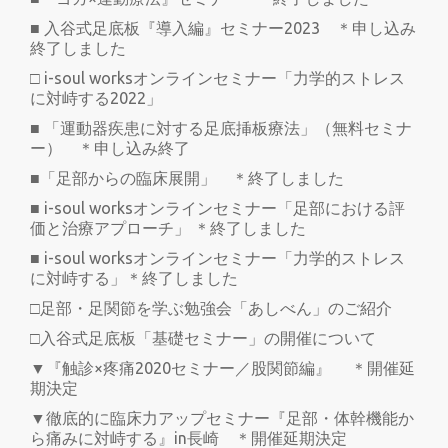
■ 入谷式足底板『導入編』セミナー2023 ＊申し込み
終了しました
□ i-soul worksオンラインセミナー「力学的ストレス
に対峙する2022」
■ 「運動器疾患に対する足底挿板療法」（無料セミナ
ー） ＊申し込み終了
■「足部からの臨床展開」 ＊終了しました
■ i-soul worksオンラインセミナー「足部における評
価と治療アプローチ」 ＊終了しました
■ i-soul worksオンラインセミナー「力学的ストレス
に対峙する」＊終了しました
□足部・足関節を学ぶ勉強会「あしべん」のご紹介
□入谷式足底板「基礎セミナー」の開催について
▼『触診×疼痛2020セミナー／股関節編』 ＊開催延
期決定
▼徹底的に臨床力アップセミナー『足部・体幹機能か
ら痛みに対峙する』in長崎 ＊開催延期決定