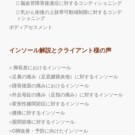
□ 脳血管障害後遺症に対するコンディショニング
告
□ 乳がん術後の上肢帯可動域制限に対するコンデ
＆
ィショニング
ご
ボディアセスメント
感
想』
インソール解説とクライアント様の声
○ 脚長差におけるインソール
○足裏の痛み（足底腱膜炎他）に対するインソール
○踵骨後面の痛みにおけるインソール
○外反母趾の痛み（足指の痛み）に対するインソール
○変形性膝関節症に対するインソール
○腰痛に対するインソール
○股関節痛に対するインソール
○O脚改善・予防に向けたインソール