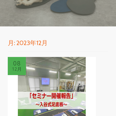
を
切
り
月:
2023年12月
替
え
08
12月