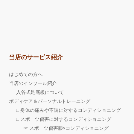
き
を
読
む
vol.94
『入
谷
式
当店のサービス紹介
足
底
はじめての方へ
板
当店のインソール紹介
セ
入谷式足底板について
ミ
ボディケア＆パーソナルトレーニング
ナ
ー
□ 身体の痛みや不調に対するコンディショニング
開
□ スポーツ傷害に対するコンディショニング
催
☞ スポーツ傷害膝×コンディショニング
報