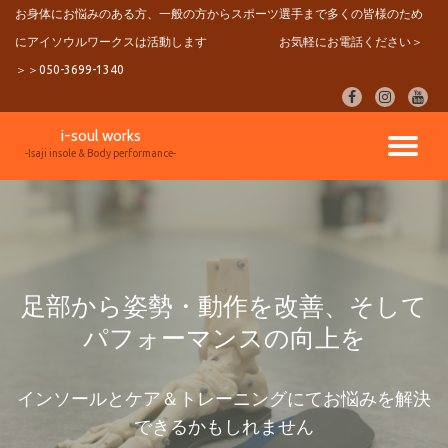
お身体にお悩みのある方、一般の方からスポーツ選手まで多くの皆様のため
にアイソウルワークスは活動します
お気軽にお電話ください＞
コ
ン
＞＞050-3699-1340
テ
fa-
fa-
fa-
ン
facebook
instagram
youtu
ツ
i-soul works
へ
ナ
-Isaji insole & Body performance-
ス
キ
ビ
ッ
プ
ゲ
ー
足部から姿勢・動作を改善、そして
パフォーマンスの向上を
シ
ョ
インソールとケア＆トレーニングにてお悩みを解決
できるかもしれません
ン