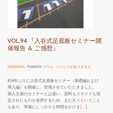
VOL.94 『入谷式足底板セミナー開
催報告 ＆ ご感想』
isoulworks
Posted in
コラム
コメントがありません
約4年ぶりに入谷式足底板セミナー（基礎編および
導入編）を開催し、登壇させていただきました。
個人主催のセミナーとは違い、資料もスライドも指
定されたものを使用するため、また久々ということ
続
もあり、準備にしっかりと時間をかけま
[…]