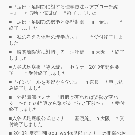
■『足部・足関節に対する理学療法～アプローチ編
～』 in 長崎・佐世保 ＊終了しました
■「足部・足関節の機能と姿勢制御」 in 金沢 ＊
終了しました
■「私の考える体幹の理学療法」 ＊受付終了しま
した
■「膝関節障害に対峙する・理論編」 in 大阪 ＊終了
しました。
■入谷式足底板『導入編』 セミナー2019年開催要
項 ＊受付終了しました
■『インソールを基礎から学ぶ』 in 奈良 ＊申し込
み終了しました
■ 外部講師セミナー「呼吸が変われば姿勢が変わ
る 〜ただの呼吸から繋がる上肢と下肢〜」 ＊受付
終了しました
■入谷式足底板公式セミナー「基礎編」 in 大阪 ＊受
付終了しました
■ 2018年度第1回i-soul works足部セミナーの開催のお