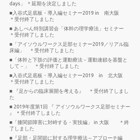
days」 ＊延期を決定しました
■入谷式足底板・導入編セミナー2019 in 南大阪
＊受付終了しました
■ あしべん特別講習会「体幹の理学療法」セミナー
＊受付終了しました
■「アイソウルワークス足部セミナー2019／リアル臨
床編」 ＊受付終了しました
■「体幹と下肢の評価と運動療法－運動連鎖を基盤と
して－」 ＊受付終了しました
■入谷式足底板・導入編セミナー2019 in 北大阪
＊受付終了しました
■ 『足からの臨床展開を考える』 ＊受付終了しまし
た
■ 2019年度第1回 『 アイソウルワークス足部セミナー
』 ＊受付終了しました
■「膝関節障害に対峙する・実技編」 in 大阪 ＊終
了しました
■『足部・足関節に対する理学療法～アプローチ編