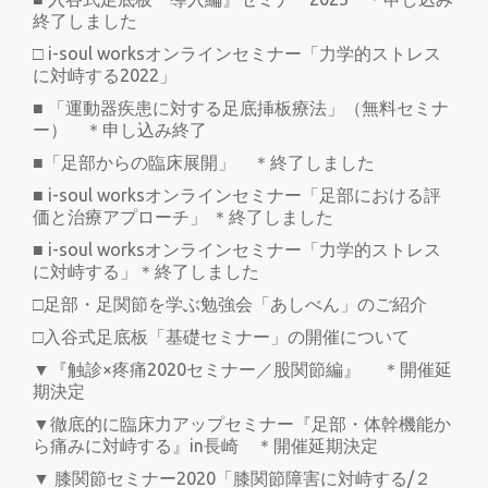
終了しました
□ i-soul worksオンラインセミナー「力学的ストレス
に対峙する2022」
■ 「運動器疾患に対する足底挿板療法」（無料セミナ
ー） ＊申し込み終了
■「足部からの臨床展開」 ＊終了しました
■ i-soul worksオンラインセミナー「足部における評
価と治療アプローチ」 ＊終了しました
■ i-soul worksオンラインセミナー「力学的ストレス
に対峙する」＊終了しました
□足部・足関節を学ぶ勉強会「あしべん」のご紹介
□入谷式足底板「基礎セミナー」の開催について
▼『触診×疼痛2020セミナー／股関節編』 ＊開催延
期決定
▼徹底的に臨床力アップセミナー『足部・体幹機能か
ら痛みに対峙する』in長崎 ＊開催延期決定
▼ 膝関節セミナー2020「膝関節障害に対峙する/２