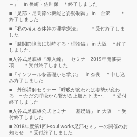
～』 in 長崎・佐世保 ＊終了しました
■「足部・足関節の機能と姿勢制御」 in 金沢 ＊
終了しました
■「私の考える体幹の理学療法」 ＊受付終了しま
した
■「膝関節障害に対峙する・理論編」 in 大阪 ＊終了
しました。
■入谷式足底板『導入編』 セミナー2019年開催要
項 ＊受付終了しました
■『インソールを基礎から学ぶ』 in 奈良 ＊申し込
み終了しました
■ 外部講師セミナー「呼吸が変われば姿勢が変わ
る 〜ただの呼吸から繋がる上肢と下肢〜」 ＊受付
終了しました
■入谷式足底板公式セミナー「基礎編」 in 大阪 ＊受
付終了しました
■ 2018年度第1回i-soul works足部セミナーの開催のお
知らせ ＊受付終了しました