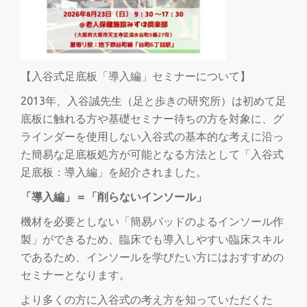
を
切
【入谷式足底板「導入編」セミナーについて】
り
2013年、入谷誠先生（足と歩きの研究所）は初めて足
底板に触れる方や基礎セミナー待ちの方を対象に、グ
替
ラインダーを使用しない入谷式の基本的な考えに沿っ
た簡易な足底板処方が可能となる方法として「入谷式
え
足底板：導入編」を紹介されました。
「導入編」＝「削らないインソール」
機材を必要としない「簡易パッドのよるインソール作
製」ができるため、臨床でも導入しやすい臨床スキル
であるため、インソールを学びたい方にはおすすめの
セミナーとなります。
より多くの方に入谷式の考え方を知っていただくた