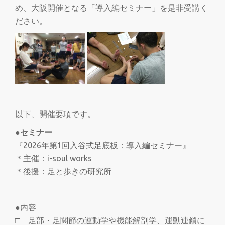
め、大阪開催となる「導入編セミナー」を是非受講く
ださい。
以下、開催要項です。
●セミナー
『2026年第1回入谷式足底板：導入編セミナー』
＊主催：i-soul works
＊後援：足と歩きの研究所
●内容
□ 足部・足関節の運動学や機能解剖学、運動連鎖に