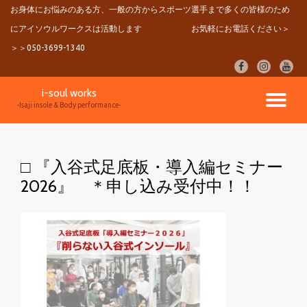
お身体にお悩みのある方、一般の方からスポーツ選手まで多くの皆様のため
にアイソウルワークスは活動します
お気軽にお電話ください＞
コ
ン
＞＞050-3699-1340
テ
fa-
fa-
fa-
ン
facebook
instagram
youtu
ツ
i-soul works
へ
ナ
-Isaji insole & Body performance-
ス
キ
ビ
ッ
プ
□ 『入谷式足底板・導入編セミナー
ゲ
2026』 ＊申し込み受付中！！
ー
シ
ョ
ン