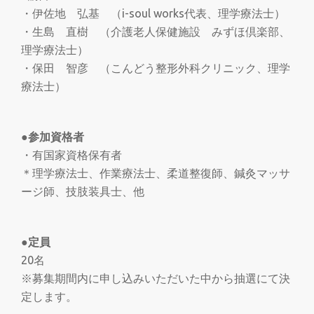
・伊佐地 弘基 （i-soul works代表、理学療法士）
・生島 直樹 （介護老人保健施設 みずほ倶楽部、
理学療法士）
・保田 智彦 （こんどう整形外科クリニック、理学
療法士）
●参加資格者
・有国家資格保有者
＊理学療法士、作業療法士、柔道整復師、鍼灸マッサ
ージ師、技肢装具士、他
●定員
20名
※募集期間内に申し込みいただいた中から抽選にて決
定します。