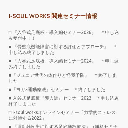
I-SOUL WORKS 関連セミナー情報
□ 『入谷式足底板・導入編セミナー2026』 ＊申し込
み受付中！！
■ 『骨盤底機能障害に対する評価とアプローチ』 ＊
申し込み終了しました
■ 『入谷式足底板・導入編セミナー2024』 ＊申し込
み終了しました
■『ジュニア世代の体作りと怪我予防』 ＊終了しま
した
■『ヨガ×運動療法』セミナー ＊終了しました
■ 入谷式足底板『導入編』セミナー2023 ＊申し込み
終了しました
□ i-soul worksオンラインセミナー「力学的ストレス
に対峙する2022」
■ 「運動器疾患に対する足底挿板療法」（無料セミナ