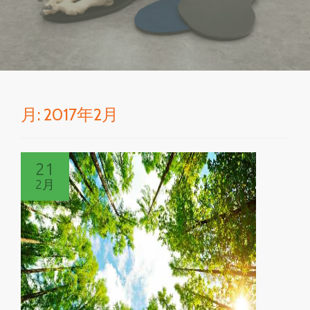
を
切
り
月:
2017年2月
替
え
21
2月