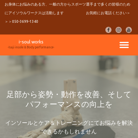
お身体にお悩みのある方、一般の方からスポーツ選手まで多くの皆様のため
にアイソウルワークスは活動します
お気軽にお電話ください＞
コ
ン
＞＞050-3699-1340
テ
fa-
fa-
fa-
ン
facebook
instagram
youtu
ツ
i-soul works
へ
ナ
-Isaji insole & Body performance-
ス
キ
ビ
ッ
プ
ゲ
ー
足部から姿勢・動作を改善、そして
パフォーマンスの向上を
シ
ョ
インソールとケア＆トレーニングにてお悩みを解決
できるかもしれません
ン