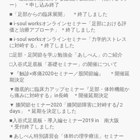
ー） ＊申し込み終了
■「足部からの臨床展開」 ＊終了しました
■ i-soul worksオンラインセミナー「足部における評
価と治療アプローチ」 ＊終了しました
■ i-soul worksオンラインセミナー「力学的ストレス
に対峙する」＊終了しました
□足部・足関節を学ぶ勉強会「あしべん」のご紹介
□入谷式足底板「基礎セミナー」の開催について
▼『触診×疼痛2020セミナー／股関節編』 ＊開催延
期決定
▼徹底的に臨床力アップセミナー『足部・体幹機能か
ら痛みに対峙する』in長崎 ＊開催延期決定
▼ 膝関節セミナー2020「膝関節障害に対峙する/２
days」 ＊延期を決定しました
■入谷式足底板・導入編セミナー2019 in 南大阪
＊受付終了しました
■ あしべん特別講習会「体幹の理学療法」セミナー