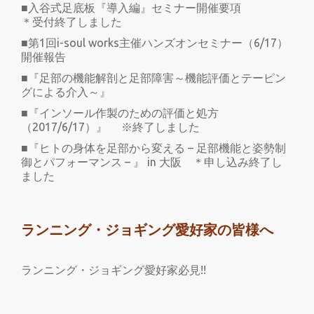
■入谷式足底板『導入編』セミナー開催要項
＊受付終了しました
■第1回i-soul works主催ハンズオンセミナー（6/17）
開催報告
■『足部の機能解剖と足部障害～機能評価とテーピン
グによる介入～』
■『インソール作製のための評価と処方
（2017/6/17）』 ※終了しました
■『ヒトの身体を足部から変える – 足部機能と姿勢制
御とパフォーマンス – 』 in 大阪 ＊申し込み終了し
ました
ランニング・ジョギング愛好家の皆様へ
ランニング・ジョギング愛好家必見!!