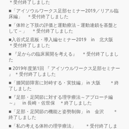
＊受付終了しました
■「アイソウルワークス足部セミナー2019／リアル臨
床編」 ＊受付終了しました
■「体幹と下肢の評価と運動療法－運動連鎖を基盤と
して－」 ＊受付終了しました
■入谷式足底板・導入編セミナー2019 in 北大阪
＊受付終了しました
■ 『足からの臨床展開を考える』 ＊受付終了しまし
た
■ 2019年度第1回 『 アイソウルワークス足部セミナー
』 ＊受付終了しました
■「膝関節障害に対峙する・実技編」 in 大阪 ＊終
了しました
■『足部・足関節に対する理学療法～アプローチ編
～』 in 長崎・佐世保 ＊終了しました
■「足部・足関節の機能と姿勢制御」 in 金沢 ＊
終了しました
■「私の考える体幹の理学療法」 ＊受付終了しま