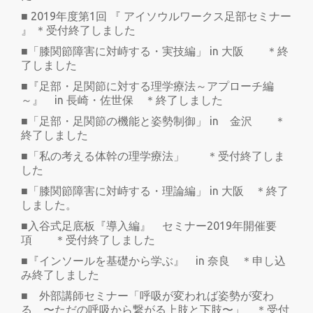
■ 2019年度第1回 『 アイソウルワークス足部セミナー
』 ＊受付終了しました
■「膝関節障害に対峙する・実技編」 in 大阪 ＊終
了しました
■『足部・足関節に対する理学療法～アプローチ編
～』 in 長崎・佐世保 ＊終了しました
■「足部・足関節の機能と姿勢制御」 in 金沢 ＊
終了しました
■「私の考える体幹の理学療法」 ＊受付終了しま
した
■「膝関節障害に対峙する・理論編」 in 大阪 ＊終了
しました。
■入谷式足底板『導入編』 セミナー2019年開催要
項 ＊受付終了しました
■『インソールを基礎から学ぶ』 in 奈良 ＊申し込
み終了しました
■ 外部講師セミナー「呼吸が変われば姿勢が変わ
る 〜ただの呼吸から繋がる上肢と下肢〜」 ＊受付