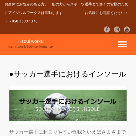
お身体にお悩みのある方、一般の方からスポーツ選手まで多くの皆様のため
にアイソウルワークスは活動します
お気軽にお電話ください＞
コ
ン
＞＞050-3699-1340
テ
fa-
fa-
fa-
ン
facebook
instagram
youtu
ツ
i-soul works
へ
ナ
-Isaji insole & Body performance-
ス
キ
ビ
ッ
プ
●サッカー選手におけるインソール
ゲ
ー
シ
ョ
サッカー選手に起こりやすい怪我といえばさまざまで
ン