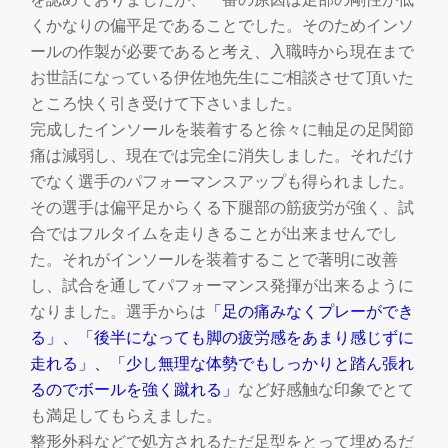
くかなりの偏平足であることでした。そのためインソ
ールの作製が必要であると考え、入職時から現在まで
お世話になっている伊佐地先生にご相談させて頂いた
ところ快く引き受けて下さいました。
完成したインソールを装着すると徐々に軸足の足関節
痛は減弱し、現在では完全に消失しました。それだけ
でなく選手のパフォーマンスアップも得られました。
その選手は偏平足からくる下腿部の筋疲労が強く、試
合ではフルタイムを走りきることが出来ませんでし
た。それがインソールを装着することで著明に改善
し、試合を通してパフォーマンス発揮が出来るように
なりました。選手からは
「足の痛みなくプレーができ
る」、「後半になっても脚の疲労感をあまり感じずに
走れる」、「少し無理な体勢でもしっかりと踏ん張れ
るのでボールを強く蹴れる」
など好感触な印象でとて
も満足してもらえました。
整形外科などで処方されるただ足型をとって埋めるだ