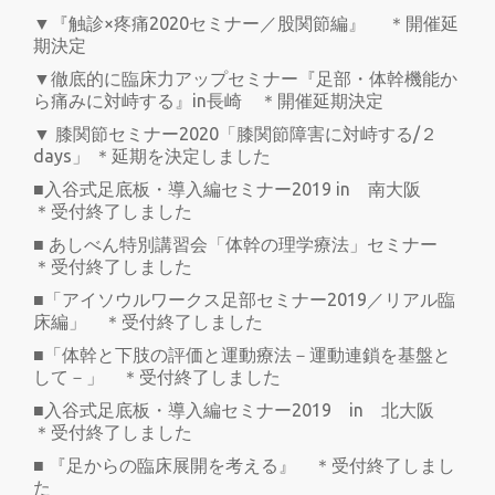
▼『触診×疼痛2020セミナー／股関節編』 ＊開催延
期決定
▼徹底的に臨床力アップセミナー『足部・体幹機能か
ら痛みに対峙する』in長崎 ＊開催延期決定
▼ 膝関節セミナー2020「膝関節障害に対峙する/２
days」 ＊延期を決定しました
■入谷式足底板・導入編セミナー2019 in 南大阪
＊受付終了しました
■ あしべん特別講習会「体幹の理学療法」セミナー
＊受付終了しました
■「アイソウルワークス足部セミナー2019／リアル臨
床編」 ＊受付終了しました
■「体幹と下肢の評価と運動療法－運動連鎖を基盤と
して－」 ＊受付終了しました
■入谷式足底板・導入編セミナー2019 in 北大阪
＊受付終了しました
■ 『足からの臨床展開を考える』 ＊受付終了しまし
た