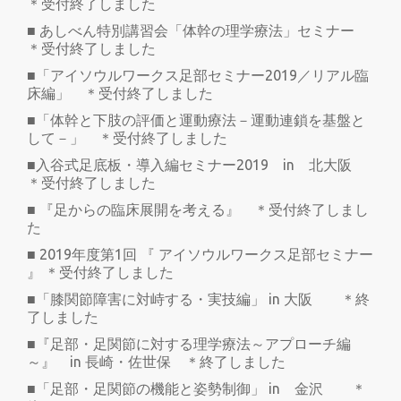
＊受付終了しました
■ あしべん特別講習会「体幹の理学療法」セミナー
＊受付終了しました
■「アイソウルワークス足部セミナー2019／リアル臨
床編」 ＊受付終了しました
■「体幹と下肢の評価と運動療法－運動連鎖を基盤と
して－」 ＊受付終了しました
■入谷式足底板・導入編セミナー2019 in 北大阪
＊受付終了しました
■ 『足からの臨床展開を考える』 ＊受付終了しまし
た
■ 2019年度第1回 『 アイソウルワークス足部セミナー
』 ＊受付終了しました
■「膝関節障害に対峙する・実技編」 in 大阪 ＊終
了しました
■『足部・足関節に対する理学療法～アプローチ編
～』 in 長崎・佐世保 ＊終了しました
■「足部・足関節の機能と姿勢制御」 in 金沢 ＊