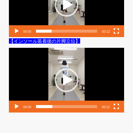
ー
ヤ
ー
00:00
00:12
【インソール装着後の片脚立位】
動
画
プ
レ
ー
ヤ
ー
00:00
00:12