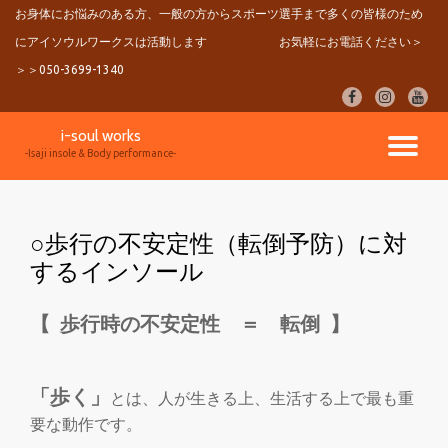
お身体にお悩みのある方、一般の方からスポーツ選手まで多くの皆様のため
にアイソウルワークスは活動します
お気軽にお電話ください＞
コ
ン
＞＞050-3699-1340
テ
fa-
fa-
fa-
ン
facebook
instagram
youtu
ツ
i-soul works
へ
ナ
-Isaji insole & Body performance-
ス
キ
ビ
ッ
プ
○歩行の不安定性（転倒予防）に対
ゲ
するインソール
ー
【 歩行時の不安定性 ＝ 転倒 】
シ
ョ
「歩く」
とは、人が生きる上、生活する上で最も重
要な動作です。
ン