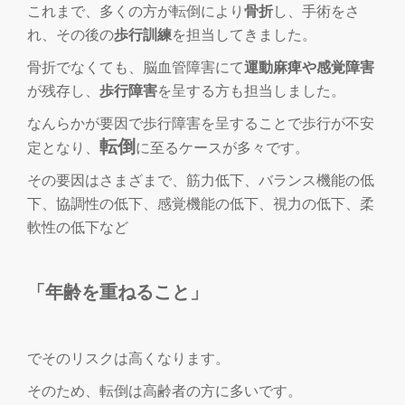
これまで、多くの方が転倒により
骨折
し、手術をさ
れ、その後の
歩行訓練
を担当してきました。
を
骨折でなくても、脳血管障害にて
運動麻痺や感覚障害
切
が残存し、
歩行障害
を呈する方も担当しました。
り
なんらかが要因で歩行障害を呈することで歩行が不安
転倒
定となり、
に至るケースが多々です。
替
その要因はさまざまで、筋力低下、バランス機能の低
下、協調性の低下、感覚機能の低下、視力の低下、柔
え
軟性の低下など
「年齢を重ねること」
でそのリスクは高くなります。
そのため、転倒は高齢者の方に多いです。