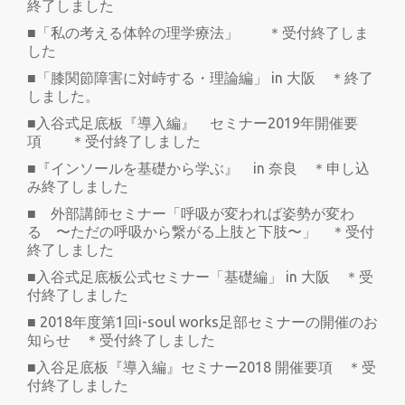
終了しました
■「私の考える体幹の理学療法」 ＊受付終了しま
した
■「膝関節障害に対峙する・理論編」 in 大阪 ＊終了
しました。
■入谷式足底板『導入編』 セミナー2019年開催要
項 ＊受付終了しました
■『インソールを基礎から学ぶ』 in 奈良 ＊申し込
み終了しました
■ 外部講師セミナー「呼吸が変われば姿勢が変わ
る 〜ただの呼吸から繋がる上肢と下肢〜」 ＊受付
終了しました
■入谷式足底板公式セミナー「基礎編」 in 大阪 ＊受
付終了しました
■ 2018年度第1回i-soul works足部セミナーの開催のお
知らせ ＊受付終了しました
■入谷足底板『導入編』セミナー2018 開催要項 ＊受
付終了しました