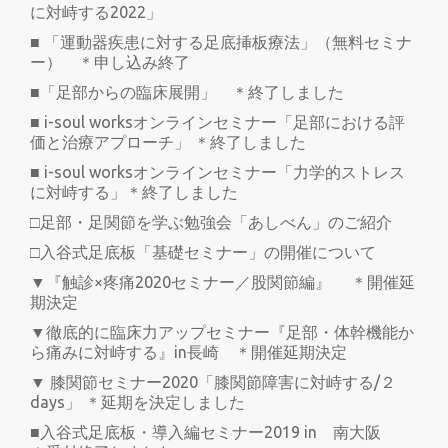
に対峙する2022」
■ 「運動器疾患に対する足底挿板療法」（無料セミナ
ー） ＊申し込み終了
■「足部からの臨床展開」 ＊終了しました
■ i-soul worksオンラインセミナー「足部における評
価と治療アプローチ」 ＊終了しました
■ i-soul worksオンラインセミナー「力学的ストレス
に対峙する」＊終了しました
□足部・足関節を学ぶ勉強会「あしべん」のご紹介
□入谷式足底板「基礎セミナー」の開催について
▼『触診×疼痛2020セミナー／股関節編』 ＊開催延
期決定
▼徹底的に臨床力アップセミナー『足部・体幹機能か
ら痛みに対峙する』in長崎 ＊開催延期決定
▼ 膝関節セミナー2020「膝関節障害に対峙する/２
days」 ＊延期を決定しました
■入谷式足底板・導入編セミナー2019 in 南大阪