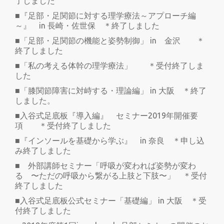
了しました
■『足部・足関節に対する理学療法～アプローチ編
～』 in 長崎・佐世保 ＊終了しました
■「足部・足関節の機能と姿勢制御」 in 金沢 ＊
終了しました
■「私の考える体幹の理学療法」 ＊受付終了しま
した
■「膝関節障害に対峙する・理論編」 in 大阪 ＊終了
しました。
■入谷式足底板『導入編』 セミナー2019年開催要
項 ＊受付終了しました
■『インソールを基礎から学ぶ』 in 奈良 ＊申し込
み終了しました
■ 外部講師セミナー「呼吸が変われば姿勢が変わ
る 〜ただの呼吸から繋がる上肢と下肢〜」 ＊受付
終了しました
■入谷式足底板公式セミナー「基礎編」 in 大阪 ＊受
付終了しました