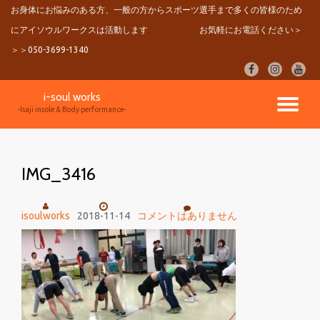
お身体にお悩みのある方、一般の方からスポーツ選手まで多くの皆様のため
にアイソウルワークスは活動します
お気軽にお電話ください＞
コ
ン
＞＞050-3699-1340
テ
fa-
fa-
fa-
ン
facebook
instagram
youtu
ツ
i-soul works
へ
ナ
-Isaji insole & Body performance-
ス
キ
ビ
ッ
プ
IMG_3416
ゲ
ー
isoulworks
2018-11-14
コメントはありません
シ
ョ
ン