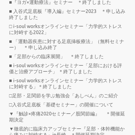
■『ヨガ×運動療法』セミナー ＊終了しました
■ 入谷式足底板『導入編』セミナー2023 ＊申し込み
終了しました
□ i-soul worksオンラインセミナー「力学的ストレス
に対峙する2022」
■ 「運動器疾患に対する足底挿板療法」（無料セミナ
ー） ＊申し込み終了
■「足部からの臨床展開」 ＊終了しました
■ i-soul worksオンラインセミナー「足部における評
価と治療アプローチ」 ＊終了しました
■ i-soul worksオンラインセミナー「力学的ストレス
に対峙する」＊終了しました
□足部・足関節を学ぶ勉強会「あしべん」のご紹介
□入谷式足底板「基礎セミナー」の開催について
▼『触診×疼痛2020セミナー／股関節編』 ＊開催延
期決定
▼徹底的に臨床力アップセミナー『足部・体幹機能か
ら痛みに対峙する』in長崎 ＊開催延期決定