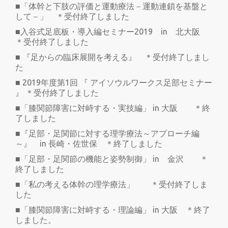
■「体幹と下肢の評価と運動療法－運動連鎖を基盤と
して－」 ＊受付終了しました
■入谷式足底板・導入編セミナー2019 in 北大阪
＊受付終了しました
■ 『足からの臨床展開を考える』 ＊受付終了しまし
た
■ 2019年度第1回 『 アイソウルワークス足部セミナー
』 ＊受付終了しました
■「膝関節障害に対峙する・実技編」 in 大阪 ＊終
了しました
■『足部・足関節に対する理学療法～アプローチ編
～』 in 長崎・佐世保 ＊終了しました
■「足部・足関節の機能と姿勢制御」 in 金沢 ＊
終了しました
■「私の考える体幹の理学療法」 ＊受付終了しま
した
■「膝関節障害に対峙する・理論編」 in 大阪 ＊終了
しました。