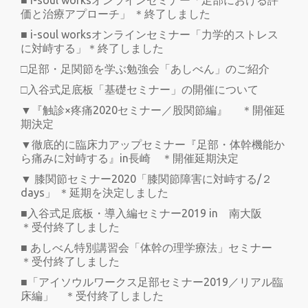
■ i-soul worksオンラインセミナー「足部における評
価と治療アプローチ」 ＊終了しました
■ i-soul worksオンラインセミナー「力学的ストレス
に対峙する」＊終了しました
□足部・足関節を学ぶ勉強会「あしべん」のご紹介
□入谷式足底板「基礎セミナー」の開催について
▼『触診×疼痛2020セミナー／股関節編』 ＊開催延
期決定
▼徹底的に臨床力アップセミナー『足部・体幹機能か
ら痛みに対峙する』in長崎 ＊開催延期決定
▼ 膝関節セミナー2020「膝関節障害に対峙する/２
days」 ＊延期を決定しました
■入谷式足底板・導入編セミナー2019 in 南大阪
＊受付終了しました
■ あしべん特別講習会「体幹の理学療法」セミナー
＊受付終了しました
■「アイソウルワークス足部セミナー2019／リアル臨
床編」 ＊受付終了しました