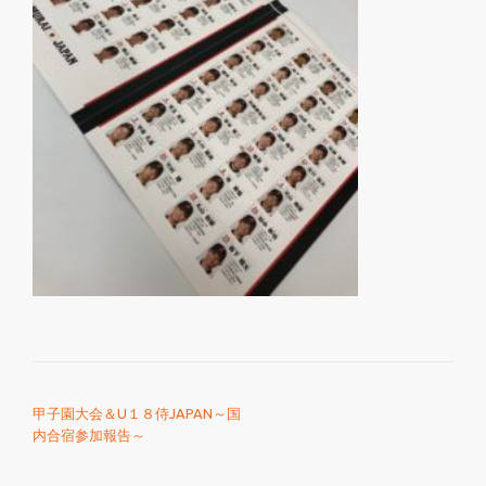
を
切
り
替
え
投稿ナビゲーション
甲子園大会＆U１８侍JAPAN～国
内合宿参加報告～