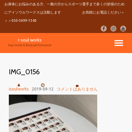
お身体にお悩みのある方、一般の方からスポーツ選手まで多くの皆様のため
にアイソウルワークスは活動します
お気軽にお電話ください＞
コ
ン
＞＞050-3699-1340
テ
fa-
fa-
fa-
ン
facebook
instagram
youtu
ツ
i-soul works
へ
ナ
-Isaji insole & Body performance-
ス
キ
ビ
ッ
プ
IMG_0156
ゲ
ー
isoulworks
2019-09-12
コメントはありません
シ
ョ
ン