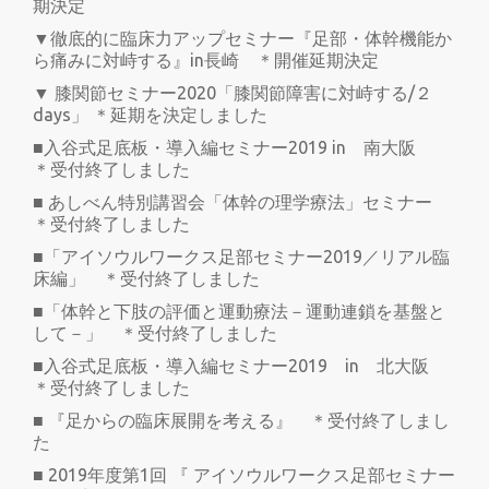
期決定
▼徹底的に臨床力アップセミナー『足部・体幹機能か
ら痛みに対峙する』in長崎 ＊開催延期決定
▼ 膝関節セミナー2020「膝関節障害に対峙する/２
days」 ＊延期を決定しました
■入谷式足底板・導入編セミナー2019 in 南大阪
＊受付終了しました
■ あしべん特別講習会「体幹の理学療法」セミナー
＊受付終了しました
■「アイソウルワークス足部セミナー2019／リアル臨
床編」 ＊受付終了しました
■「体幹と下肢の評価と運動療法－運動連鎖を基盤と
して－」 ＊受付終了しました
■入谷式足底板・導入編セミナー2019 in 北大阪
＊受付終了しました
■ 『足からの臨床展開を考える』 ＊受付終了しまし
た
■ 2019年度第1回 『 アイソウルワークス足部セミナー