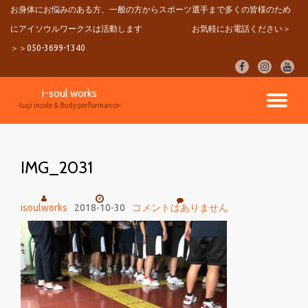
お身体にお悩みのある方、一般の方からスポーツ選手まで多くの皆様のため
にアイソウルワークスは活動します
お気軽にお電話ください＞
コ
ン
＞＞050-3699-1340
テ
fa-
fa-
fa-
ン
facebook
instagram
youtu
ツ
i-soul works
へ
ナ
-Isaji insole & Body performance-
ス
キ
ビ
ッ
プ
IMG_2031
ゲ
ー
isoulworks
2018-10-30
コメントはありません
シ
ョ
ン