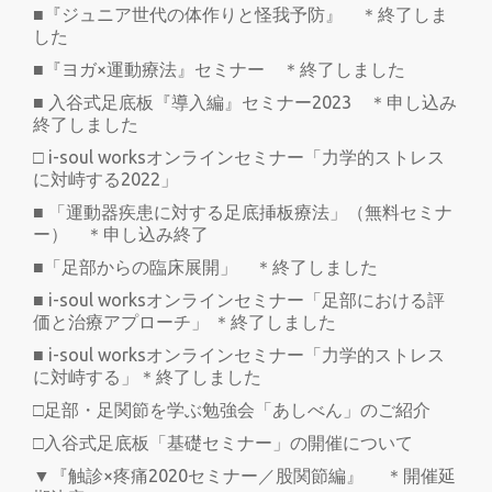
■『ジュニア世代の体作りと怪我予防』 ＊終了しま
した
■『ヨガ×運動療法』セミナー ＊終了しました
■ 入谷式足底板『導入編』セミナー2023 ＊申し込み
終了しました
□ i-soul worksオンラインセミナー「力学的ストレス
に対峙する2022」
■ 「運動器疾患に対する足底挿板療法」（無料セミナ
ー） ＊申し込み終了
■「足部からの臨床展開」 ＊終了しました
■ i-soul worksオンラインセミナー「足部における評
価と治療アプローチ」 ＊終了しました
■ i-soul worksオンラインセミナー「力学的ストレス
に対峙する」＊終了しました
□足部・足関節を学ぶ勉強会「あしべん」のご紹介
□入谷式足底板「基礎セミナー」の開催について
▼『触診×疼痛2020セミナー／股関節編』 ＊開催延