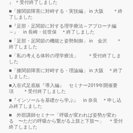
』 ＊受付終了しました
■「膝関節障害に対峙する・実技編」 in 大阪 ＊終
了しました
■『足部・足関節に対する理学療法～アプローチ編
～』 in 長崎・佐世保 ＊終了しました
■「足部・足関節の機能と姿勢制御」 in 金沢 ＊
終了しました
■「私の考える体幹の理学療法」 ＊受付終了しま
した
■「膝関節障害に対峙する・理論編」 in 大阪 ＊終了
しました。
■入谷式足底板『導入編』 セミナー2019年開催要
項 ＊受付終了しました
■『インソールを基礎から学ぶ』 in 奈良 ＊申し込
み終了しました
■ 外部講師セミナー「呼吸が変われば姿勢が変わ
る 〜ただの呼吸から繋がる上肢と下肢〜」 ＊受付
終了しました