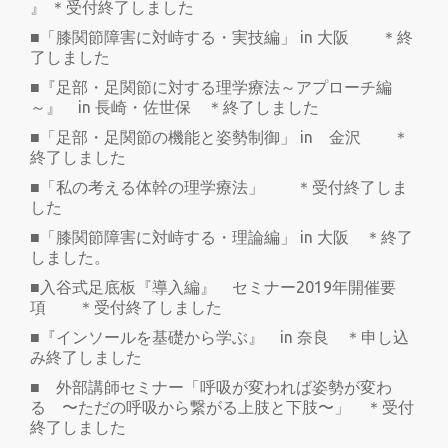
』 ＊受付終了しました
■「膝関節障害に対峙する・実技編」 in 大阪 ＊終
了しました
■『足部・足関節に対する理学療法～アプローチ編
～』 in 長崎・佐世保 ＊終了しました
■「足部・足関節の機能と姿勢制御」 in 金沢 ＊
終了しました
■「私の考える体幹の理学療法」 ＊受付終了しま
した
■「膝関節障害に対峙する・理論編」 in 大阪 ＊終了
しました。
■入谷式足底板『導入編』 セミナー2019年開催要
項 ＊受付終了しました
■『インソールを基礎から学ぶ』 in 奈良 ＊申し込
み終了しました
■ 外部講師セミナー「呼吸が変われば姿勢が変わ
る 〜ただの呼吸から繋がる上肢と下肢〜」 ＊受付
終了しました