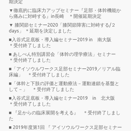
期決定
▼徹底的に臨床力アップセミナー『足部・体幹機能か
ら痛みに対峙する』in長崎 ＊開催延期決定
▼ 膝関節セミナー2020「膝関節障害に対峙する/２
days」 ＊延期を決定しました
■入谷式足底板・導入編セミナー2019 in 南大阪
＊受付終了しました
■ あしべん特別講習会「体幹の理学療法」セミナー
＊受付終了しました
■「アイソウルワークス足部セミナー2019／リアル臨
床編」 ＊受付終了しました
■「体幹と下肢の評価と運動療法－運動連鎖を基盤と
して－」 ＊受付終了しました
■入谷式足底板・導入編セミナー2019 in 北大阪
＊受付終了しました
■ 『足からの臨床展開を考える』 ＊受付終了しまし
た
■ 2019年度第1回 『 アイソウルワークス足部セミナー