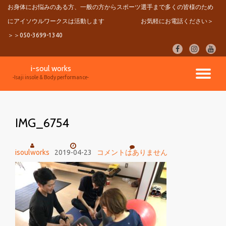
お身体にお悩みのある方、一般の方からスポーツ選手まで多くの皆様のため
にアイソウルワークスは活動します
お気軽にお電話ください＞
コ
ン
＞＞050-3699-1340
テ
fa-
fa-
fa-
ン
facebook
instagram
youtu
ツ
i-soul works
へ
ナ
-Isaji insole & Body performance-
ス
キ
ビ
ッ
プ
IMG_6754
ゲ
ー
isoulworks
2019-04-23
コメントはありません
シ
ョ
ン