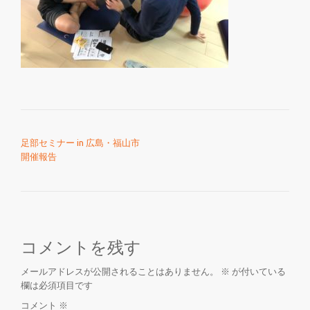
を
切
り
投稿ナビゲーション
替
足部セミナー in 広島・福山市
開催報告
え
コメントを残す
メールアドレスが公開されることはありません。
※
が付いている
欄は必須項目です
コメント
※