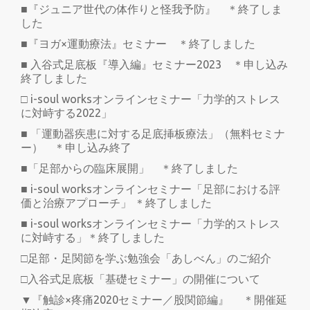
■『ジュニア世代の体作りと怪我予防』 ＊終了しま
した
■『ヨガ×運動療法』セミナー ＊終了しました
■ 入谷式足底板『導入編』セミナー2023 ＊申し込み
終了しました
□ i-soul worksオンラインセミナー「力学的ストレス
に対峙する2022」
■ 「運動器疾患に対する足底挿板療法」（無料セミナ
ー） ＊申し込み終了
■「足部からの臨床展開」 ＊終了しました
■ i-soul worksオンラインセミナー「足部における評
価と治療アプローチ」 ＊終了しました
■ i-soul worksオンラインセミナー「力学的ストレス
に対峙する」＊終了しました
□足部・足関節を学ぶ勉強会「あしべん」のご紹介
□入谷式足底板「基礎セミナー」の開催について
▼『触診×疼痛2020セミナー／股関節編』 ＊開催延