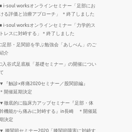
■ i-soul worksオンラインセミナー「足部にお
ける評価と治療アプローチ」 ＊終了しました
■ i-soul worksオンラインセミナー「力学的ス
トレスに対峙する」＊終了しました
□足部・足関節を学ぶ勉強会「あしべん」のご
紹介
□入谷式足底板「基礎セミナー」の開催につい
て
▼『触診×疼痛2020セミナー／股関節編』
＊開催延期決定
▼徹底的に臨床力アップセミナー『足部・体
幹機能から痛みに対峙する』in長崎 ＊開催延
期決定
▼ 膝関節セミナー2020「膝関節障害に対峙す