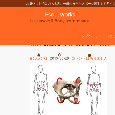
お身体にお悩みのある方、一般の方からスポーツ選手まで多く
i-soul works
コ
ン
-Isaji insole & Body performance-
テ
ン
トップページ
は
寛骨肢位による機能的脚長差
ツ
へ
ス
isoulworks
2019-05-29
コメントはありません
キ
ッ
プ