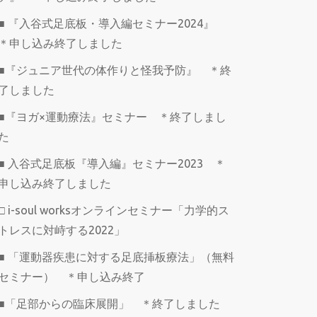
■ 『入谷式足底板・導入編セミナー2024』
＊申し込み終了しました
■『ジュニア世代の体作りと怪我予防』 ＊終
了しました
■『ヨガ×運動療法』セミナー ＊終了しまし
た
■ 入谷式足底板『導入編』セミナー2023 ＊
申し込み終了しました
□ i-soul worksオンラインセミナー「力学的ス
トレスに対峙する2022」
■ 「運動器疾患に対する足底挿板療法」（無料
セミナー） ＊申し込み終了
■「足部からの臨床展開」 ＊終了しました