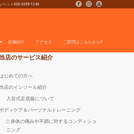
0-3699-1340
fa-
fa-
fa-
facebook
instagram
youtube
店舗紹介
アクセス
ご質問はこちらから!!
当店のサービス紹介
はじめての方へ
当店のインソール紹介
入谷式足底板について
ボディケア＆パーソナルトレーニング
□ 身体の痛みや不調に対するコンディショ
ニング