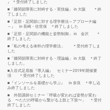
』 ＊受付終了しました
■「膝関節障害に対峙する・実技編」 in 大阪 ＊終
了しました
■『足部・足関節に対する理学療法～アプローチ編
～』 in 長崎・佐世保 ＊終了しました
■「足部・足関節の機能と姿勢制御」 in 金沢 ＊
終了しました
■「私の考える体幹の理学療法」 ＊受付終了しま
した
■「膝関節障害に対峙する・理論編」 in 大阪 ＊終了
しました。
■入谷式足底板『導入編』 セミナー2019年開催要
項 ＊受付終了しました
■『インソールを基礎から学ぶ』 in 奈良 ＊申し込
み終了しました
■ 外部講師セミナー「呼吸が変われば姿勢が変わ
る 〜ただの呼吸から繋がる上肢と下肢〜」 ＊受付
終了しました