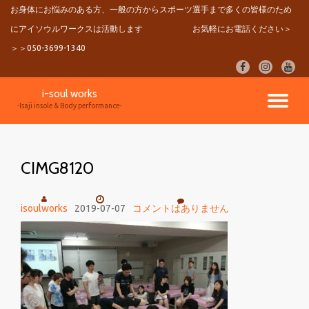
お身体にお悩みのある方、一般の方からスポーツ選手まで多くの皆様のため
にアイソウルワークスは活動します
お気軽にお電話ください＞
コ
ン
＞＞050-3699-1340
テ
fa-
fa-
fa-
ン
facebook
instagram
youtu
ツ
i-soul works
へ
ナ
-Isaji insole & Body performance-
ス
キ
ビ
ッ
プ
CIMG8120
ゲ
ー
isoulworks
2019-07-07
コメントはありません
シ
ョ
ン