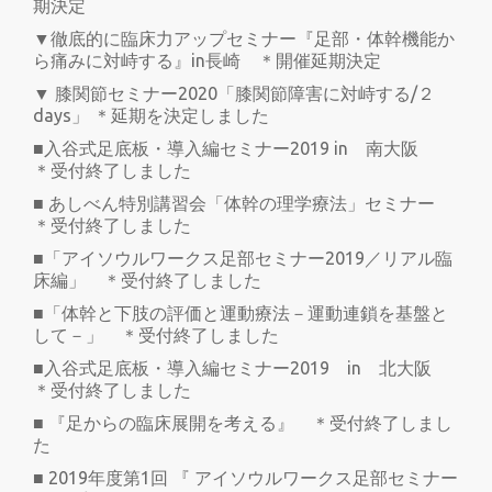
期決定
▼徹底的に臨床力アップセミナー『足部・体幹機能か
ら痛みに対峙する』in長崎 ＊開催延期決定
▼ 膝関節セミナー2020「膝関節障害に対峙する/２
days」 ＊延期を決定しました
■入谷式足底板・導入編セミナー2019 in 南大阪
＊受付終了しました
■ あしべん特別講習会「体幹の理学療法」セミナー
＊受付終了しました
■「アイソウルワークス足部セミナー2019／リアル臨
床編」 ＊受付終了しました
■「体幹と下肢の評価と運動療法－運動連鎖を基盤と
して－」 ＊受付終了しました
■入谷式足底板・導入編セミナー2019 in 北大阪
＊受付終了しました
■ 『足からの臨床展開を考える』 ＊受付終了しまし
た
■ 2019年度第1回 『 アイソウルワークス足部セミナー