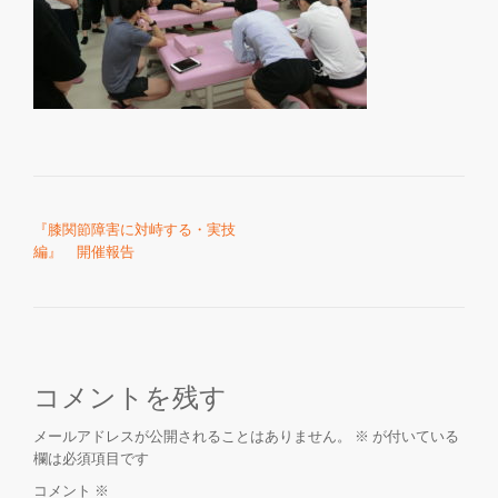
を
切
り
投稿ナビゲーション
替
『膝関節障害に対峙する・実技
編』 開催報告
え
コメントを残す
メールアドレスが公開されることはありません。
※
が付いている
欄は必須項目です
コメント
※