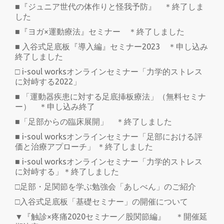
■『ジュニア世代の体作りと怪我予防』 ＊終了しま
した
■『ヨガ×運動療法』セミナー ＊終了しました
■ 入谷式足底板『導入編』セミナー2023 ＊申し込み
終了しました
□ i-soul worksオンラインセミナー「力学的ストレス
に対峙する2022」
■ 「運動器疾患に対する足底挿板療法」（無料セミナ
ー） ＊申し込み終了
■「足部からの臨床展開」 ＊終了しました
■ i-soul worksオンラインセミナー「足部における評
価と治療アプローチ」 ＊終了しました
■ i-soul worksオンラインセミナー「力学的ストレス
に対峙する」＊終了しました
□足部・足関節を学ぶ勉強会「あしべん」のご紹介
□入谷式足底板「基礎セミナー」の開催について
▼『触診×疼痛2020セミナー／股関節編』 ＊開催延