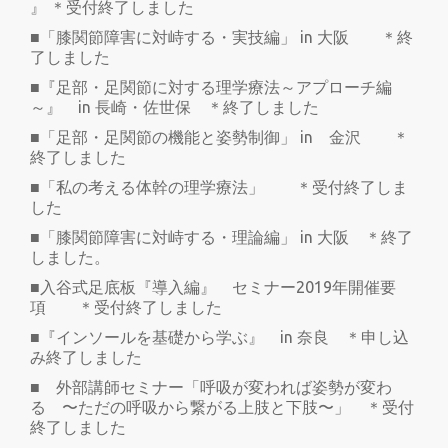
』 ＊受付終了しました
■「膝関節障害に対峙する・実技編」 in 大阪 ＊終
了しました
■『足部・足関節に対する理学療法～アプローチ編
～』 in 長崎・佐世保 ＊終了しました
■「足部・足関節の機能と姿勢制御」 in 金沢 ＊
終了しました
■「私の考える体幹の理学療法」 ＊受付終了しま
した
■「膝関節障害に対峙する・理論編」 in 大阪 ＊終了
しました。
■入谷式足底板『導入編』 セミナー2019年開催要
項 ＊受付終了しました
■『インソールを基礎から学ぶ』 in 奈良 ＊申し込
み終了しました
■ 外部講師セミナー「呼吸が変われば姿勢が変わ
る 〜ただの呼吸から繋がる上肢と下肢〜」 ＊受付
終了しました