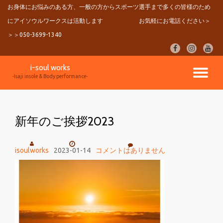
お身体にお悩みのある方、一般の方からスポーツ選手まで多くの皆様のため
にアイソウルワークスは活動します
お気軽にお電話ください＞
コ
ン
＞＞050-3699-1340
テ
fa-
fa-
fa-
ン
facebook
instagram
youtu
ツ
i-soul works
へ
ナ
-Isaji insole & Body performance-
ス
キ
ビ
ッ
プ
新年のご挨拶2023
ゲ
ー
isoulworks
2023-01-14
コメントはありません
シ
ョ
ン