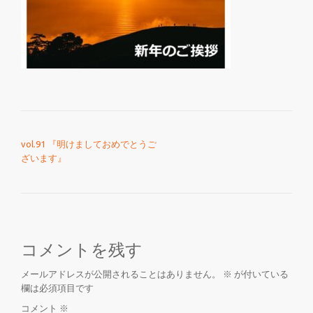
を
切
り
投稿ナビゲーション
替
vol.91 『明けましておめでとうご
ざいます』
え
コメントを残す
メールアドレスが公開されることはありません。
※
が付いている
欄は必須項目です
コメント
※