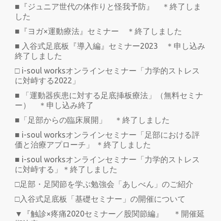
■『ジュニア世代の体作りと怪我予防』 ＊終了しま
した
■『ヨガ×運動療法』セミナー ＊終了しました
■ 入谷式足底板『導入編』セミナー2023 ＊申し込み
終了しました
□ i-soul worksオンラインセミナー「力学的ストレス
に対峙する2022」
■ 「運動器疾患に対する足底挿板療法」（無料セミナ
ー） ＊申し込み終了
■「足部からの臨床展開」 ＊終了しました
■ i-soul worksオンラインセミナー「足部における評
価と治療アプローチ」 ＊終了しました
■ i-soul worksオンラインセミナー「力学的ストレス
に対峙する」＊終了しました
□足部・足関節を学ぶ勉強会「あしべん」のご紹介
□入谷式足底板「基礎セミナー」の開催について
▼『触診×疼痛2020セミナー／股関節編』 ＊開催延