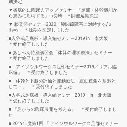
期決定
▼徹底的に臨床力アップセミナー『足部・体幹機能か
ら痛みに対峙する』in長崎 ＊開催延期決定
▼ 膝関節セミナー2020「膝関節障害に対峙する/２
days」 ＊延期を決定しました
■入谷式足底板・導入編セミナー2019 in 南大阪
＊受付終了しました
■ あしべん特別講習会「体幹の理学療法」セミナー
＊受付終了しました
■「アイソウルワークス足部セミナー2019／リアル臨
床編」 ＊受付終了しました
■「体幹と下肢の評価と運動療法－運動連鎖を基盤と
して－」 ＊受付終了しました
■入谷式足底板・導入編セミナー2019 in 北大阪
＊受付終了しました
■ 『足からの臨床展開を考える』 ＊受付終了しまし
た
■ 2019年度第1回 『 アイソウルワークス足部セミナー