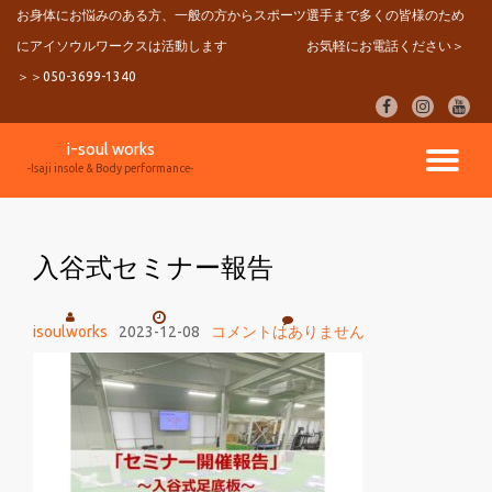
お身体にお悩みのある方、一般の方からスポーツ選手まで多くの皆様のため
にアイソウルワークスは活動します
お気軽にお電話ください＞
コ
ン
＞＞050-3699-1340
テ
fa-
fa-
fa-
ン
facebook
instagram
youtu
ツ
i-soul works
へ
ナ
-Isaji insole & Body performance-
ス
キ
ビ
ッ
プ
入谷式セミナー報告
ゲ
ー
isoulworks
2023-12-08
コメントはありません
シ
ョ
ン