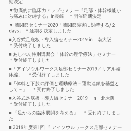
期決定
▼徹底的に臨床力アップセミナー『足部・体幹機能か
ら痛みに対峙する』in長崎 ＊開催延期決定
▼ 膝関節セミナー2020「膝関節障害に対峙する/２
days」 ＊延期を決定しました
■入谷式足底板・導入編セミナー2019 in 南大阪
＊受付終了しました
■ あしべん特別講習会「体幹の理学療法」セミナー
＊受付終了しました
■「アイソウルワークス足部セミナー2019／リアル臨
床編」 ＊受付終了しました
■「体幹と下肢の評価と運動療法－運動連鎖を基盤と
して－」 ＊受付終了しました
■入谷式足底板・導入編セミナー2019 in 北大阪
＊受付終了しました
■ 『足からの臨床展開を考える』 ＊受付終了しまし
た
■ 2019年度第1回 『 アイソウルワークス足部セミナー