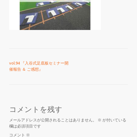
を
切
り
投稿ナビゲーション
替
vol.94 『入谷式足底板セミナー開
催報告 ＆ ご感想』
え
コメントを残す
メールアドレスが公開されることはありません。
※
が付いている
欄は必須項目です
コメント
※