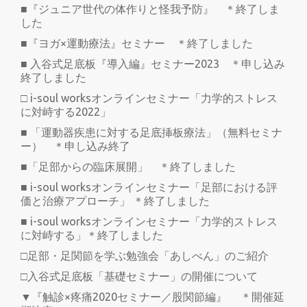
■『ジュニア世代の体作りと怪我予防』 ＊終了しま
した
■『ヨガ×運動療法』セミナー ＊終了しました
■ 入谷式足底板『導入編』セミナー2023 ＊申し込み
終了しました
□ i-soul worksオンラインセミナー「力学的ストレス
に対峙する2022」
■ 「運動器疾患に対する足底挿板療法」（無料セミナ
ー） ＊申し込み終了
■「足部からの臨床展開」 ＊終了しました
■ i-soul worksオンラインセミナー「足部における評
価と治療アプローチ」 ＊終了しました
■ i-soul worksオンラインセミナー「力学的ストレス
に対峙する」＊終了しました
□足部・足関節を学ぶ勉強会「あしべん」のご紹介
□入谷式足底板「基礎セミナー」の開催について
▼『触診×疼痛2020セミナー／股関節編』 ＊開催延