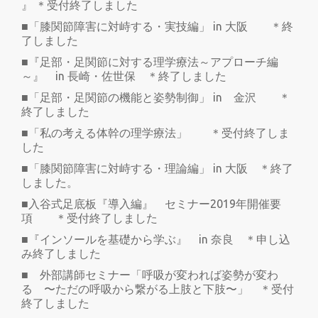
』 ＊受付終了しました
■「膝関節障害に対峙する・実技編」 in 大阪 ＊終
了しました
■『足部・足関節に対する理学療法～アプローチ編
～』 in 長崎・佐世保 ＊終了しました
■「足部・足関節の機能と姿勢制御」 in 金沢 ＊
終了しました
■「私の考える体幹の理学療法」 ＊受付終了しま
した
■「膝関節障害に対峙する・理論編」 in 大阪 ＊終了
しました。
■入谷式足底板『導入編』 セミナー2019年開催要
項 ＊受付終了しました
■『インソールを基礎から学ぶ』 in 奈良 ＊申し込
み終了しました
■ 外部講師セミナー「呼吸が変われば姿勢が変わ
る 〜ただの呼吸から繋がる上肢と下肢〜」 ＊受付
終了しました