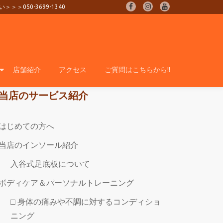
0-3699-1340
fa-
fa-
fa-
facebook
instagram
youtube
店舗紹介
アクセス
ご質問はこちらから!!
当店のサービス紹介
はじめての方へ
当店のインソール紹介
入谷式足底板について
ボディケア＆パーソナルトレーニング
□ 身体の痛みや不調に対するコンディショ
ニング