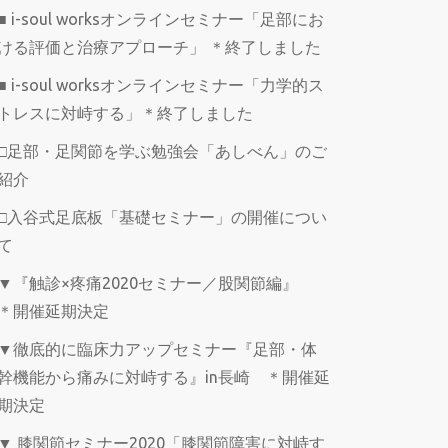
■ i-soul worksオンラインセミナー「足部にお
ける評価と治療アプローチ」 ＊終了しました
■ i-soul worksオンラインセミナー「力学的ス
トレスに対峙する」＊終了しました
□足部・足関節を学ぶ勉強会「あしべん」のご
紹介
□入谷式足底板「基礎セミナー」の開催につい
て
▼『触診×疼痛2020セミナー／股関節編』
＊開催延期決定
▼徹底的に臨床力アップセミナー『足部・体
幹機能から痛みに対峙する』in長崎 ＊開催延
期決定
▼ 膝関節セミナー2020「膝関節障害に対峙す