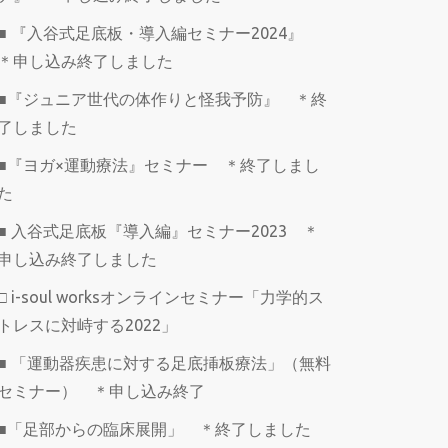
■ 『入谷式足底板・導入編セミナー2024』
＊申し込み終了しました
■『ジュニア世代の体作りと怪我予防』 ＊終
了しました
■『ヨガ×運動療法』セミナー ＊終了しまし
た
■ 入谷式足底板『導入編』セミナー2023 ＊
申し込み終了しました
□ i-soul worksオンラインセミナー「力学的ス
トレスに対峙する2022」
■ 「運動器疾患に対する足底挿板療法」（無料
セミナー） ＊申し込み終了
■「足部からの臨床展開」 ＊終了しました