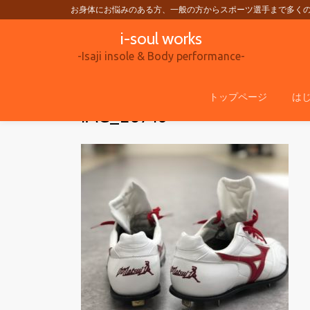
お身体にお悩みのある方、一般の方からスポーツ選手まで多く
i-soul works
コ
ン
-Isaji insole & Body performance-
テ
ン
トップページ
は
IMG_E0746
ツ
へ
ス
キ
ッ
プ