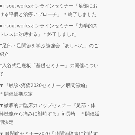
■ i-soul worksオンラインセミナー「足部にお
ける評価と治療アプローチ」 ＊終了しました
■ i-soul worksオンラインセミナー「力学的ス
トレスに対峙する」＊終了しました
□足部・足関節を学ぶ勉強会「あしべん」のご
紹介
□入谷式足底板「基礎セミナー」の開催につい
て
▼『触診×疼痛2020セミナー／股関節編』
＊開催延期決定
▼徹底的に臨床力アップセミナー『足部・体
幹機能から痛みに対峙する』in長崎 ＊開催延
期決定
▼ 膝関節セミナー2020「膝関節障害に対峙す