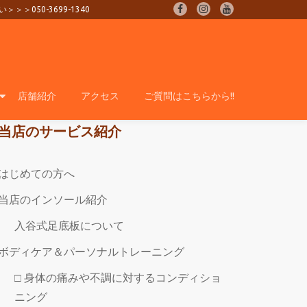
0-3699-1340
fa-
fa-
fa-
facebook
instagram
youtube
店舗紹介
アクセス
ご質問はこちらから!!
当店のサービス紹介
はじめての方へ
当店のインソール紹介
入谷式足底板について
ボディケア＆パーソナルトレーニング
□ 身体の痛みや不調に対するコンディショ
ニング