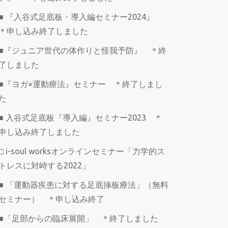
■ 『入谷式足底板・導入編セミナー2024』
＊申し込み終了しました
■『ジュニア世代の体作りと怪我予防』 ＊終
了しました
■『ヨガ×運動療法』セミナー ＊終了しまし
た
■ 入谷式足底板『導入編』セミナー2023 ＊
申し込み終了しました
□ i-soul worksオンラインセミナー「力学的ス
トレスに対峙する2022」
■ 「運動器疾患に対する足底挿板療法」（無料
セミナー） ＊申し込み終了
■「足部からの臨床展開」 ＊終了しました