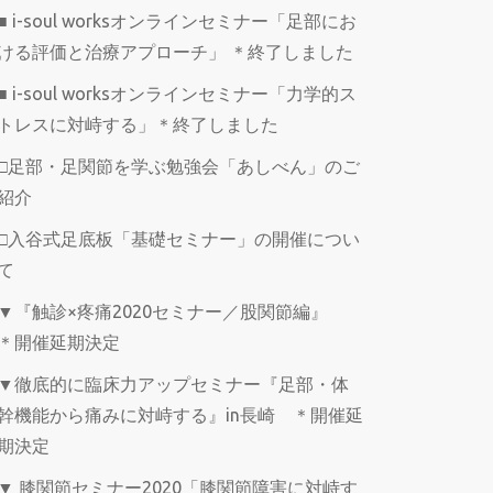
■ i-soul worksオンラインセミナー「足部にお
ける評価と治療アプローチ」 ＊終了しました
■ i-soul worksオンラインセミナー「力学的ス
トレスに対峙する」＊終了しました
□足部・足関節を学ぶ勉強会「あしべん」のご
紹介
□入谷式足底板「基礎セミナー」の開催につい
て
▼『触診×疼痛2020セミナー／股関節編』
＊開催延期決定
▼徹底的に臨床力アップセミナー『足部・体
幹機能から痛みに対峙する』in長崎 ＊開催延
期決定
▼ 膝関節セミナー2020「膝関節障害に対峙す