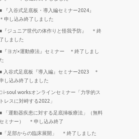
■ 『入谷式足底板・導入編セミナー2024』
＊申し込み終了しました
■『ジュニア世代の体作りと怪我予防』 ＊終
了しました
■『ヨガ×運動療法』セミナー ＊終了しまし
た
■ 入谷式足底板『導入編』セミナー2023 ＊
申し込み終了しました
□ i-soul worksオンラインセミナー「力学的ス
トレスに対峙する2022」
■ 「運動器疾患に対する足底挿板療法」（無料
セミナー） ＊申し込み終了
■「足部からの臨床展開」 ＊終了しました