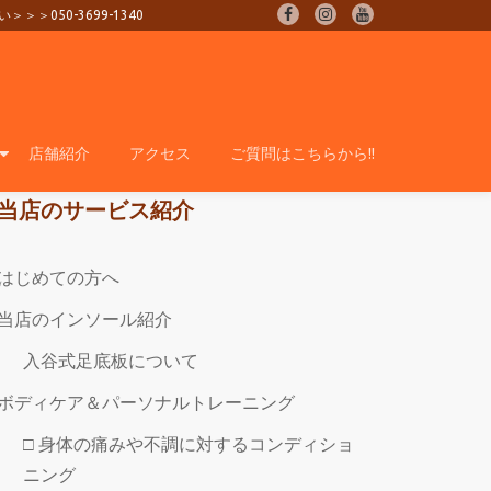
0-3699-1340
fa-
fa-
fa-
facebook
instagram
youtube
店舗紹介
アクセス
ご質問はこちらから!!
当店のサービス紹介
はじめての方へ
当店のインソール紹介
入谷式足底板について
ボディケア＆パーソナルトレーニング
□ 身体の痛みや不調に対するコンディショ
ニング