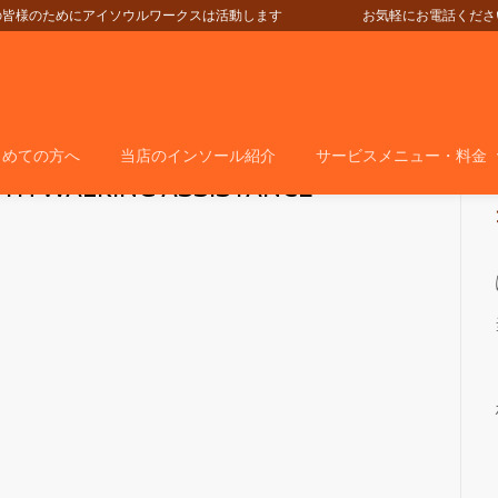
の皆様のためにアイソウルワークスは活動します
お気軽にお電話ください＞＞＞05
じめての方へ
当店のインソール紹介
サービスメニュー・料金
ITH WALKING ASSISTANCE