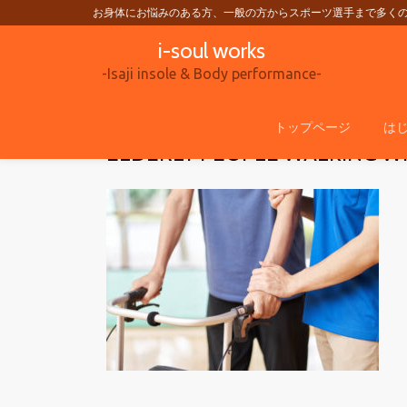
お身体にお悩みのある方、一般の方からスポーツ選手まで多く
i-soul works
コ
ン
-Isaji insole & Body performance-
テ
ン
トップページ
は
ELDERLY PEOPLE WALKING W
ツ
へ
ス
キ
ッ
プ