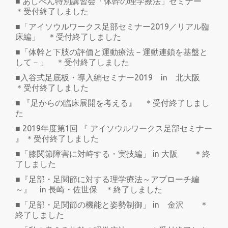
■ あしべん特別講習会「体幹の理学療法」セミナー
＊受付終了しました
■「アイソウルワークス足部セミナー2019／リアル臨
床編」 ＊受付終了しました
■「体幹と下肢の評価と運動療法－運動連鎖を基盤と
して－」 ＊受付終了しました
■入谷式足底板・導入編セミナー2019 in 北大阪
＊受付終了しました
■ 『足からの臨床展開を考える』 ＊受付終了しまし
た
■ 2019年度第1回 『 アイソウルワークス足部セミナー
』 ＊受付終了しました
■「膝関節障害に対峙する・実技編」 in 大阪 ＊終
了しました
■『足部・足関節に対する理学療法～アプローチ編
～』 in 長崎・佐世保 ＊終了しました
■「足部・足関節の機能と姿勢制御」 in 金沢 ＊
終了しました