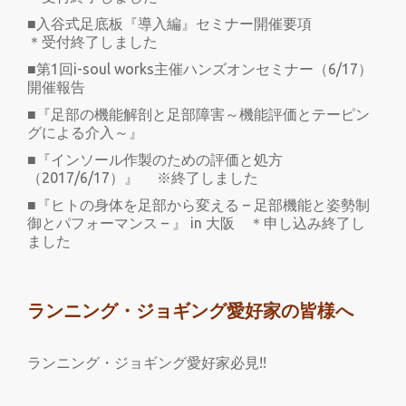
■入谷式足底板『導入編』セミナー開催要項
＊受付終了しました
■第1回i-soul works主催ハンズオンセミナー（6/17）
開催報告
■『足部の機能解剖と足部障害～機能評価とテーピン
グによる介入～』
■『インソール作製のための評価と処方
（2017/6/17）』 ※終了しました
■『ヒトの身体を足部から変える – 足部機能と姿勢制
御とパフォーマンス – 』 in 大阪 ＊申し込み終了し
ました
ランニング・ジョギング愛好家の皆様へ
ランニング・ジョギング愛好家必見!!