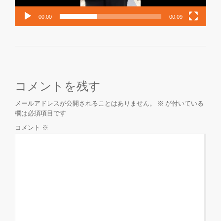
ー
00:00
00:09
を
切
り
コメントを残す
替
メールアドレスが公開されることはありません。
※
が付いている
え
欄は必須項目です
コメント
※