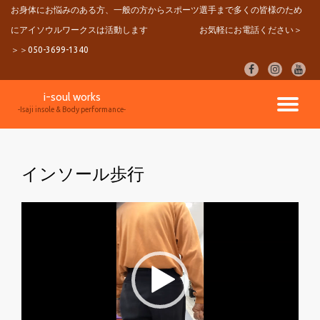
お身体にお悩みのある方、一般の方からスポーツ選手まで多くの皆様のため
にアイソウルワークスは活動します
お気軽にお電話ください＞
コ
ン
＞＞050-3699-1340
テ
fa-
fa-
fa-
ン
facebook
instagram
youtu
ツ
i-soul works
へ
ナ
-Isaji insole & Body performance-
ス
キ
ビ
ッ
プ
インソール歩行
ゲ
動
ー
画
シ
プ
レ
ョ
ー
ヤ
ン