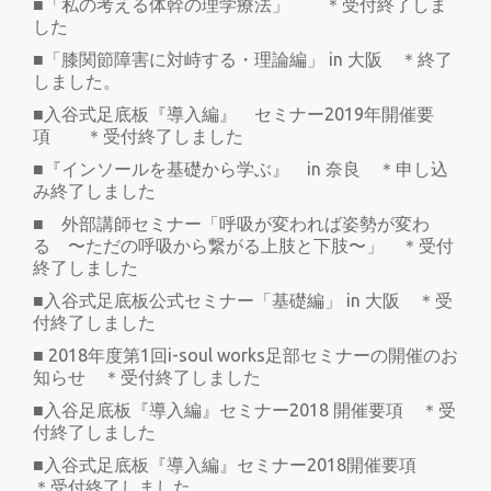
■「私の考える体幹の理学療法」 ＊受付終了しま
した
■「膝関節障害に対峙する・理論編」 in 大阪 ＊終了
しました。
■入谷式足底板『導入編』 セミナー2019年開催要
項 ＊受付終了しました
■『インソールを基礎から学ぶ』 in 奈良 ＊申し込
み終了しました
■ 外部講師セミナー「呼吸が変われば姿勢が変わ
る 〜ただの呼吸から繋がる上肢と下肢〜」 ＊受付
終了しました
■入谷式足底板公式セミナー「基礎編」 in 大阪 ＊受
付終了しました
■ 2018年度第1回i-soul works足部セミナーの開催のお
知らせ ＊受付終了しました
■入谷足底板『導入編』セミナー2018 開催要項 ＊受
付終了しました
■入谷式足底板『導入編』セミナー2018開催要項
＊受付終了しました