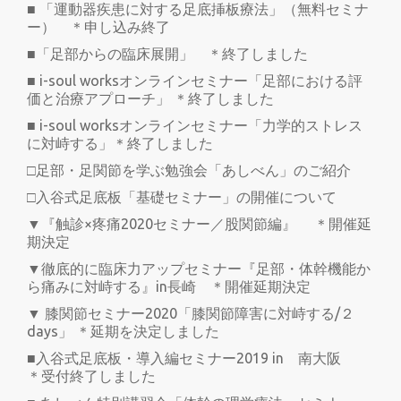
■ 「運動器疾患に対する足底挿板療法」（無料セミナ
ー） ＊申し込み終了
■「足部からの臨床展開」 ＊終了しました
■ i-soul worksオンラインセミナー「足部における評
価と治療アプローチ」 ＊終了しました
■ i-soul worksオンラインセミナー「力学的ストレス
に対峙する」＊終了しました
□足部・足関節を学ぶ勉強会「あしべん」のご紹介
□入谷式足底板「基礎セミナー」の開催について
▼『触診×疼痛2020セミナー／股関節編』 ＊開催延
期決定
▼徹底的に臨床力アップセミナー『足部・体幹機能か
ら痛みに対峙する』in長崎 ＊開催延期決定
▼ 膝関節セミナー2020「膝関節障害に対峙する/２
days」 ＊延期を決定しました
■入谷式足底板・導入編セミナー2019 in 南大阪
＊受付終了しました