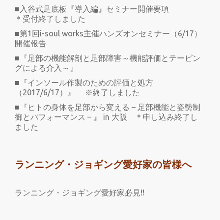
■入谷式足底板『導入編』セミナー開催要項
＊受付終了しました
■第1回i-soul works主催ハンズオンセミナー（6/17）
開催報告
■『足部の機能解剖と足部障害～機能評価とテーピン
グによる介入～』
■『インソール作製のための評価と処方
（2017/6/17）』 ※終了しました
■『ヒトの身体を足部から変える – 足部機能と姿勢制
御とパフォーマンス – 』 in 大阪 ＊申し込み終了し
ました
ランニング・ジョギング愛好家の皆様へ
ランニング・ジョギング愛好家必見!!