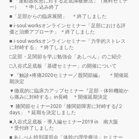
■ 「運動器疾患に対する足底挿板療法」（無料セミナ
ー） ＊申し込み終了
■「足部からの臨床展開」 ＊終了しました
■ i-soul worksオンラインセミナー「足部における評
価と治療アプローチ」 ＊終了しました
■ i-soul worksオンラインセミナー「力学的ストレス
に対峙する」＊終了しました
□足部・足関節を学ぶ勉強会「あしべん」のご紹介
□入谷式足底板「基礎セミナー」の開催について
▼『触診×疼痛2020セミナー／股関節編』 ＊開催延
期決定
▼徹底的に臨床力アップセミナー『足部・体幹機能か
ら痛みに対峙する』in長崎 ＊開催延期決定
▼ 膝関節セミナー2020「膝関節障害に対峙する/２
days」 ＊延期を決定しました
■入谷式足底板・導入編セミナー2019 in 南大阪
＊受付終了しました
■ あしべん特別講習会「体幹の理学療法」セミナー