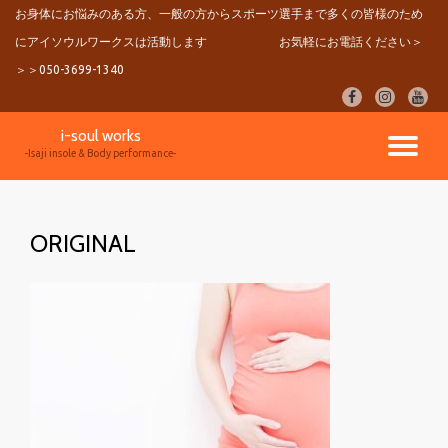
お身体にお悩みのある方、一般の方からスポーツ選手まで多くの皆様のため
にアイソウルワークスは活動します
お気軽にお電話ください＞
コ
ン
＞＞050-3699-1340
テ
fa-
fa-
fa-
ン
facebook
instagram
youtu
ツ
i-soul works
へ
ナ
-Isaji insole & Body performance-
ス
キ
ビ
ッ
プ
ORIGINAL
ゲ
ー
シ
ョ
ン