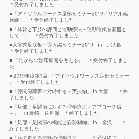
＊受付終了しました
■「アイソウルワークス足部セミナー2019／リアル臨
床編」 ＊受付終了しました
■「体幹と下肢の評価と運動療法－運動連鎖を基盤と
して－」 ＊受付終了しました
■入谷式足底板・導入編セミナー2019 in 北大阪
＊受付終了しました
■ 『足からの臨床展開を考える』 ＊受付終了しまし
た
■ 2019年度第1回 『 アイソウルワークス足部セミナー
』 ＊受付終了しました
■「膝関節障害に対峙する・実技編」 in 大阪 ＊終
了しました
■『足部・足関節に対する理学療法～アプローチ編
～』 in 長崎・佐世保 ＊終了しました
■「足部・足関節の機能と姿勢制御」 in 金沢 ＊
終了しました
■「私の考える体幹の理学療法」 ＊受付終了しま