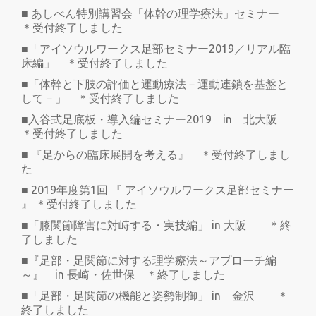
■ あしべん特別講習会「体幹の理学療法」セミナー
＊受付終了しました
■「アイソウルワークス足部セミナー2019／リアル臨
床編」 ＊受付終了しました
■「体幹と下肢の評価と運動療法－運動連鎖を基盤と
して－」 ＊受付終了しました
■入谷式足底板・導入編セミナー2019 in 北大阪
＊受付終了しました
■ 『足からの臨床展開を考える』 ＊受付終了しまし
た
■ 2019年度第1回 『 アイソウルワークス足部セミナー
』 ＊受付終了しました
■「膝関節障害に対峙する・実技編」 in 大阪 ＊終
了しました
■『足部・足関節に対する理学療法～アプローチ編
～』 in 長崎・佐世保 ＊終了しました
■「足部・足関節の機能と姿勢制御」 in 金沢 ＊
終了しました