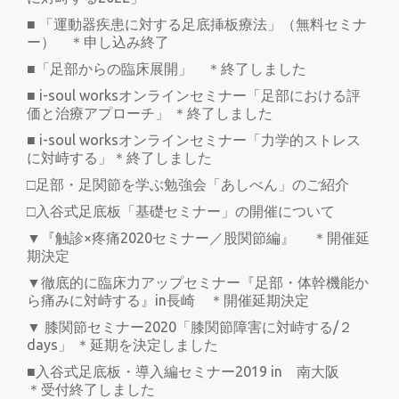
■ 「運動器疾患に対する足底挿板療法」（無料セミナ
ー） ＊申し込み終了
■「足部からの臨床展開」 ＊終了しました
■ i-soul worksオンラインセミナー「足部における評
価と治療アプローチ」 ＊終了しました
■ i-soul worksオンラインセミナー「力学的ストレス
に対峙する」＊終了しました
□足部・足関節を学ぶ勉強会「あしべん」のご紹介
□入谷式足底板「基礎セミナー」の開催について
▼『触診×疼痛2020セミナー／股関節編』 ＊開催延
期決定
▼徹底的に臨床力アップセミナー『足部・体幹機能か
ら痛みに対峙する』in長崎 ＊開催延期決定
▼ 膝関節セミナー2020「膝関節障害に対峙する/２
days」 ＊延期を決定しました
■入谷式足底板・導入編セミナー2019 in 南大阪
＊受付終了しました