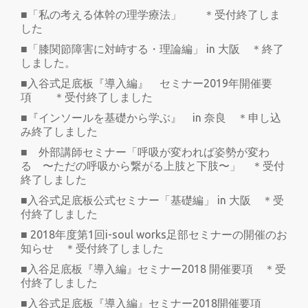
■「私の考える体幹の理学療法」 ＊受付終了しま
した
■「膝関節障害に対峙する・理論編」 in 大阪 ＊終了
しました。
■入谷式足底板『導入編』 セミナー2019年開催要
項 ＊受付終了しました
■『インソールを基礎から学ぶ』 in 奈良 ＊申し込
み終了しました
■ 外部講師セミナー「呼吸が変われば姿勢が変わ
る 〜ただの呼吸から繋がる上肢と下肢〜」 ＊受付
終了しました
■入谷式足底板公式セミナー「基礎編」 in 大阪 ＊受
付終了しました
■ 2018年度第1回i-soul works足部セミナーの開催のお
知らせ ＊受付終了しました
■入谷足底板『導入編』セミナー2018 開催要項 ＊受
付終了しました
■入谷式足底板『導入編』セミナー2018開催要項