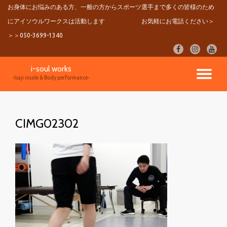
お身体にお悩みのある方、一般の方からスポーツ選手まで多くの皆様のため
にアイソウルワークスは活動します
お気軽にお電話ください＞
コ
ン
＞＞050-3699-1340
テ
fa-
fa-
fa-
ン
facebook
instagram
youtu
ツ
i-soul works
へ
ナ
-Isaji insole & Body performance-
ス
キ
ビ
ッ
プ
CIMG02302
ゲ
ー
シ
ョ
ン