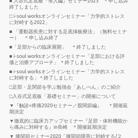
■ 入谷式足底板『導入編』セミナー2023 ＊申し込み
終了しました
□ i-soul worksオンラインセミナー「力学的ストレス
に対峙する2022」
■ 「運動器疾患に対する足底挿板療法」（無料セミナ
ー） ＊申し込み終了
■「足部からの臨床展開」 ＊終了しました
■ i-soul worksオンラインセミナー「足部における評
価と治療アプローチ」 ＊終了しました
■ i-soul worksオンラインセミナー「力学的ストレス
に対峙する」＊終了しました
□足部・足関節を学ぶ勉強会「あしべん」のご紹介
□入谷式足底板「基礎セミナー」の開催について
▼『触診×疼痛2020セミナー／股関節編』 ＊開催延
期決定
▼徹底的に臨床力アップセミナー『足部・体幹機能か
ら痛みに対峙する』in長崎 ＊開催延期決定
▼ 膝関節セミナー2020「膝関節障害に対峙する/２