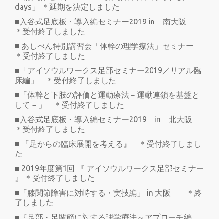
days」 ＊延期を決定しました
■入谷式足底板・導入編セミナー2019 in 南大阪
＊受付終了しました
■ あしべん特別講習会「体幹の理学療法」セミナー
＊受付終了しました
■「アイソウルワークス足部セミナー2019／リアル臨
床編」 ＊受付終了しました
■「体幹と下肢の評価と運動療法－運動連鎖を基盤と
して－」 ＊受付終了しました
■入谷式足底板・導入編セミナー2019 in 北大阪
＊受付終了しました
■ 『足からの臨床展開を考える』 ＊受付終了しまし
た
■ 2019年度第1回 『 アイソウルワークス足部セミナー
』 ＊受付終了しました
■「膝関節障害に対峙する・実技編」 in 大阪 ＊終
了しました
■『足部・足関節に対する理学療法～アプローチ編