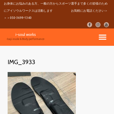
お身体にお悩みのある方、一般の方からスポーツ選手まで多くの皆様のため
にアイソウルワークスは活動します
お気軽にお電話ください＞
コ
ン
＞＞050-3699-1340
テ
fa-
fa-
fa-
ン
facebook
instagram
youtu
ツ
i-soul works
へ
ナ
-Isaji insole & Body performance-
ス
キ
ビ
ッ
プ
IMG_3933
ゲ
ー
シ
ョ
ン