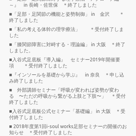
～』 in 長崎・佐世保 ＊終了しました
■「足部・足関節の機能と姿勢制御」 in 金沢 ＊
終了しました
■「私の考える体幹の理学療法」 ＊受付終了しま
した
■「膝関節障害に対峙する・理論編」 in 大阪 ＊終了
しました。
■入谷式足底板『導入編』 セミナー2019年開催要
項 ＊受付終了しました
■『インソールを基礎から学ぶ』 in 奈良 ＊申し込
み終了しました
■ 外部講師セミナー「呼吸が変われば姿勢が変わ
る 〜ただの呼吸から繋がる上肢と下肢〜」 ＊受付
終了しました
■入谷式足底板公式セミナー「基礎編」 in 大阪 ＊受
付終了しました
■ 2018年度第1回i-soul works足部セミナーの開催のお
知らせ ＊受付終了しました