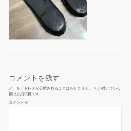
を
切
り
替
え
コメントを残す
メールアドレスが公開されることはありません。
※
が付いている
欄は必須項目です
コメント
※