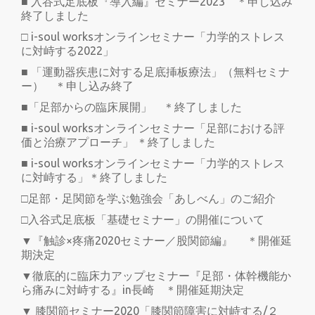
■ 入谷式足底板『導入編』セミナー2023 ＊申し込み
終了しました
□ i-soul worksオンラインセミナー「力学的ストレス
に対峙する2022」
■ 「運動器疾患に対する足底挿板療法」（無料セミナ
ー） ＊申し込み終了
■「足部からの臨床展開」 ＊終了しました
■ i-soul worksオンラインセミナー「足部における評
価と治療アプローチ」 ＊終了しました
■ i-soul worksオンラインセミナー「力学的ストレス
に対峙する」＊終了しました
□足部・足関節を学ぶ勉強会「あしべん」のご紹介
□入谷式足底板「基礎セミナー」の開催について
▼『触診×疼痛2020セミナー／股関節編』 ＊開催延
期決定
▼徹底的に臨床力アップセミナー『足部・体幹機能か
ら痛みに対峙する』in長崎 ＊開催延期決定
▼ 膝関節セミナー2020「膝関節障害に対峙する/２