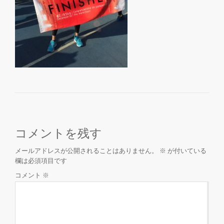
を
切
り
替
え
コメントを残す
メールアドレスが公開されることはありません。
※
が付いている
欄は必須項目です
コメント
※