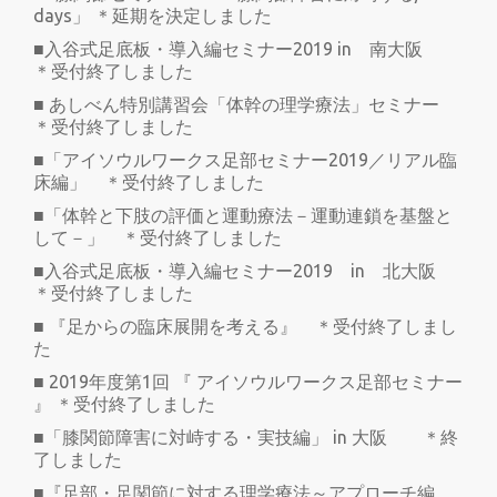
days」 ＊延期を決定しました
■入谷式足底板・導入編セミナー2019 in 南大阪
＊受付終了しました
■ あしべん特別講習会「体幹の理学療法」セミナー
＊受付終了しました
■「アイソウルワークス足部セミナー2019／リアル臨
床編」 ＊受付終了しました
■「体幹と下肢の評価と運動療法－運動連鎖を基盤と
して－」 ＊受付終了しました
■入谷式足底板・導入編セミナー2019 in 北大阪
＊受付終了しました
■ 『足からの臨床展開を考える』 ＊受付終了しまし
た
■ 2019年度第1回 『 アイソウルワークス足部セミナー
』 ＊受付終了しました
■「膝関節障害に対峙する・実技編」 in 大阪 ＊終
了しました
■『足部・足関節に対する理学療法～アプローチ編