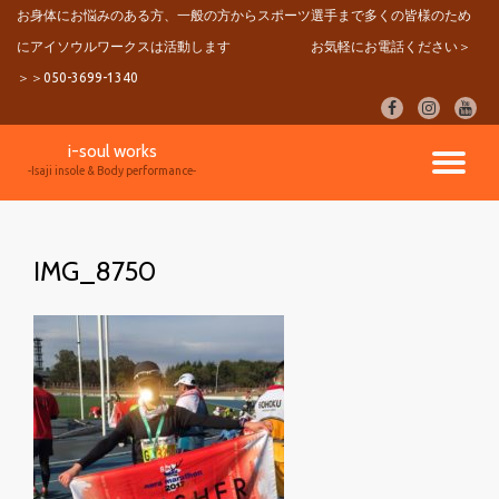
お身体にお悩みのある方、一般の方からスポーツ選手まで多くの皆様のため
にアイソウルワークスは活動します
お気軽にお電話ください＞
コ
ン
＞＞050-3699-1340
テ
fa-
fa-
fa-
ン
facebook
instagram
youtu
ツ
i-soul works
へ
ナ
-Isaji insole & Body performance-
ス
キ
ビ
ッ
プ
IMG_8750
ゲ
ー
シ
ョ
ン