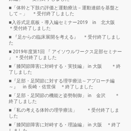
■「体幹と下肢の評価と運動療法－運動連鎖を基盤と
して－」 ＊受付終了しました
■入谷式足底板・導入編セミナー2019 in 北大阪
＊受付終了しました
■ 『足からの臨床展開を考える』 ＊受付終了しまし
た
■ 2019年度第1回 『 アイソウルワークス足部セミナー
』 ＊受付終了しました
■「膝関節障害に対峙する・実技編」 in 大阪 ＊終
了しました
■『足部・足関節に対する理学療法～アプローチ編
～』 in 長崎・佐世保 ＊終了しました
■「足部・足関節の機能と姿勢制御」 in 金沢 ＊
終了しました
■「私の考える体幹の理学療法」 ＊受付終了しま
した
■「膝関節障害に対峙する・理論編」 in 大阪 ＊終了
しました。