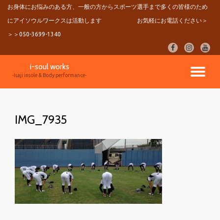
お身体にお悩みのある方、一般の方からスポーツ選手まで多くの皆様のため
にアイソウルワークスは活動します
お気軽にお電話ください＞
コ
ン
＞＞050-3699-1340
テ
fa-
fa-
fa-
ン
facebook
instagram
youtu
ツ
i-soul works
へ
ナ
-Isaji insole & Body performance-
ス
キ
ビ
ッ
プ
IMG_7935
ゲ
ー
シ
ョ
ン