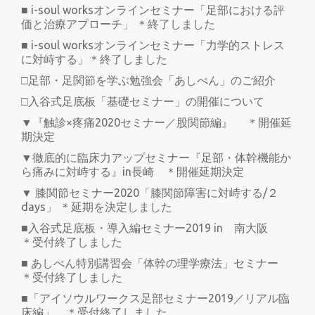
■ i-soul worksオンラインセミナー「足部における評
価と治療アプローチ」 ＊終了しました
■ i-soul worksオンラインセミナー「力学的ストレス
に対峙する」＊終了しました
□足部・足関節を学ぶ勉強会「あしべん」のご紹介
□入谷式足底板「基礎セミナー」の開催について
▼『触診×疼痛2020セミナー／股関節編』 ＊開催延
期決定
▼徹底的に臨床力アップセミナー『足部・体幹機能か
ら痛みに対峙する』in長崎 ＊開催延期決定
▼ 膝関節セミナー2020「膝関節障害に対峙する/２
days」 ＊延期を決定しました
■入谷式足底板・導入編セミナー2019 in 南大阪
＊受付終了しました
■ あしべん特別講習会「体幹の理学療法」セミナー
＊受付終了しました
■「アイソウルワークス足部セミナー2019／リアル臨
床編」 ＊受付終了しました