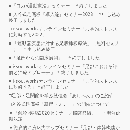
■『ヨガ×運動療法』セミナー ＊終了しました
■ 入谷式足底板『導入編』セミナー2023 ＊申し込み
終了しました
□ i-soul worksオンラインセミナー「力学的ストレス
に対峙する2022」
■ 「運動器疾患に対する足底挿板療法」（無料セミナ
ー） ＊申し込み終了
■「足部からの臨床展開」 ＊終了しました
■ i-soul worksオンラインセミナー「足部における評
価と治療アプローチ」 ＊終了しました
■ i-soul worksオンラインセミナー「力学的ストレス
に対峙する」＊終了しました
□足部・足関節を学ぶ勉強会「あしべん」のご紹介
□入谷式足底板「基礎セミナー」の開催について
▼『触診×疼痛2020セミナー／股関節編』 ＊開催延
期決定
▼徹底的に臨床力アップセミナー『足部・体幹機能か