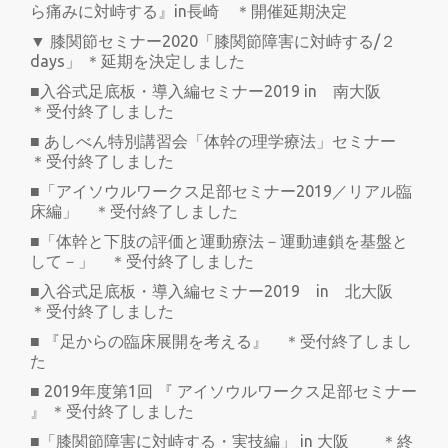
ら痛みに対峙する』in長崎 ＊開催延期決定
▼ 膝関節セミナー2020「膝関節障害に対峙する/２
days」 ＊延期を決定しました
■入谷式足底板・導入編セミナー2019 in 南大阪
＊受付終了しました
■ あしべん特別講習会「体幹の理学療法」セミナー
＊受付終了しました
■「アイソウルワークス足部セミナー2019／リアル臨
床編」 ＊受付終了しました
■「体幹と下肢の評価と運動療法－運動連鎖を基盤と
して－」 ＊受付終了しました
■入谷式足底板・導入編セミナー2019 in 北大阪
＊受付終了しました
■ 『足からの臨床展開を考える』 ＊受付終了しまし
た
■ 2019年度第1回 『 アイソウルワークス足部セミナー
』 ＊受付終了しました
■「膝関節障害に対峙する・実技編」 in 大阪 ＊終