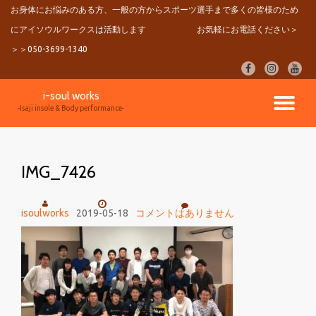
お身体にお悩みのある方、一般の方からスポーツ選手まで多くの皆様のため
にアイソウルワークスは活動します
お気軽にお電話ください＞
コ
ン
＞＞050-3699-1340
テ
fa-
fa-
fa-
ン
facebook
instagram
youtu
ツ
i-soul works
へ
ナ
-Isaji insole & Body performance-
ス
キ
ビ
ッ
プ
IMG_7426
ゲ
ー
isoulworks
2019-05-18
コメントはありません
シ
ョ
ン