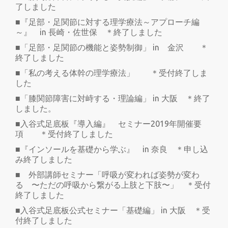
了しました
■『足部・足関節に対する理学療法～アプローチ編
～』 in 長崎・佐世保 ＊終了しました
■「足部・足関節の機能と姿勢制御」 in 金沢 ＊
終了しました
■「私の考える体幹の理学療法」 ＊受付終了しま
した
■「膝関節障害に対峙する・理論編」 in 大阪 ＊終了
しました。
■入谷式足底板『導入編』 セミナー2019年開催要
項 ＊受付終了しました
■『インソールを基礎から学ぶ』 in 奈良 ＊申し込
み終了しました
■ 外部講師セミナー「呼吸が変われば姿勢が変わ
る 〜ただの呼吸から繋がる上肢と下肢〜」 ＊受付
終了しました
■入谷式足底板公式セミナー「基礎編」 in 大阪 ＊受
付終了しました