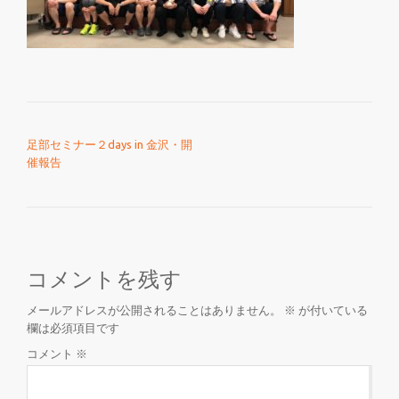
を
切
り
投稿ナビゲーション
足部セミナー２days in 金沢・開
替
催報告
え
コメントを残す
メールアドレスが公開されることはありません。
※
が付いている
欄は必須項目です
コメント
※